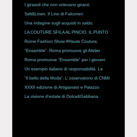
ESPY Awards 2026
I girasoli che non volevano girarsi
Salt&Linen. Il Lino di Falconeri
Una indagine sugli acquisti in saldo.
LA COUTURE SFILA AL PINCIO. IL PUNTO
CON ALESSANDRO ONORATO E
Rome Fashion Show #Haute Couture.
ROBERTA ANGELILLI
“Ensamble”. Roma promuove gli Atelier
Storici
Roma promuove “Ensamble” per i giovani
Un esempio italiano di responsabilità. La
Rete Slow Fiber
“Il bello della Moda”. L’ osservatorio di CNMI
XXXII edizione di Artigianato e Palazzo
La visione d’estate di Dolce&Gabbana