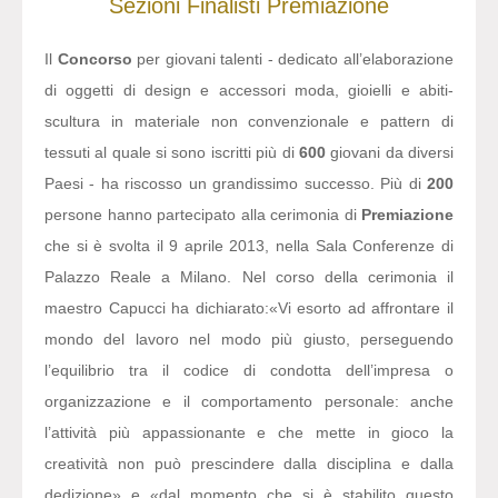
Sezioni
Finalisti
Premiazione
Il
Concorso
per giovani talenti - dedicato all’elaborazione
di oggetti di design e accessori moda, gioielli e abiti-
scultura in materiale non convenzionale e pattern di
tessuti al quale si sono iscritti più di
600
giovani da diversi
Paesi - ha riscosso un grandissimo successo. Più di
200
persone hanno partecipato alla cerimonia di
Premiazione
che si è svolta il 9 aprile 2013, nella Sala Conferenze di
Palazzo Reale a Milano. Nel corso della cerimonia il
maestro Capucci ha dichiarato:
«Vi esorto ad affrontare il
mondo del lavoro nel modo più giusto, perseguendo
l’equilibrio tra il codice di condotta dell’impresa o
organizzazione e il comportamento personale: anche
l’attività più appassionante e che mette in gioco la
creatività non può prescindere dalla disciplina e dalla
dedizione» e «dal momento che si è stabilito questo