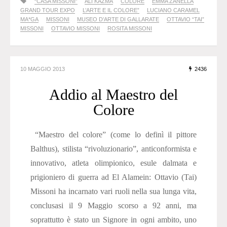
“CASA MISSONI”
ALI KAZMA
COLORE
EMMA ZANELLA
GRAND TOUR EXPO
L’ARTE E IL COLORE”
LUCIANO CARAMEL
MA*GA
MISSONI
MUSEO D’ARTE DI GALLARATE
OTTAVIO “TAI”
MISSONI
OTTAVIO MISSONI
ROSITA MISSONI
10 MAGGIO 2013
2436
Addio al Maestro del
Colore
“Maestro del colore” (come lo definì il pittore
Balthus), stilista “rivoluzionario”, anticonformista e
innovativo, atleta olimpionico, esule dalmata e
prigioniero di guerra ad El Alamein: Ottavio (Tai)
Missoni ha incarnato vari ruoli nella sua lunga vita,
conclusasi il 9 Maggio scorso a 92 anni, ma
soprattutto è stato un Signore in ogni ambito, uno