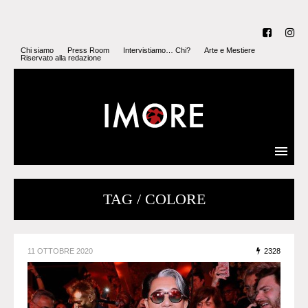
Chi siamo
Press Room
Intervistiamo… Chi?
Arte e Mestiere
Riservato alla redazione
TAG / COLORE
11 OTTOBRE 2020
2328