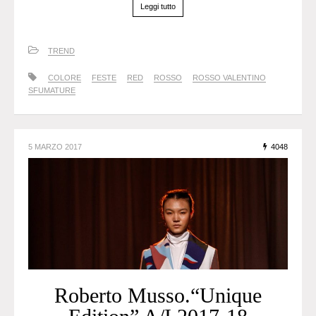
Leggi tutto
TREND
COLORE
FESTE
RED
ROSSO
ROSSO VALENTINO
SFUMATURE
5 MARZO 2017
4048
Roberto Musso.“Unique