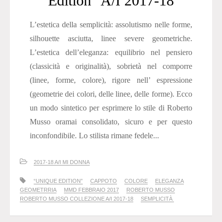
Edition” A/I 2017-18
L’estetica della semplicità: assolutismo nelle forme,
silhouette asciutta, linee severe geometriche.
L’estetica dell’eleganza: equilibrio nel pensiero
(classicità e originalità), sobrietà nel comporre
(linee, forme, colore), rigore nell’ espressione
(geometrie dei colori, delle linee, delle forme). Ecco
un modo sintetico per esprimere lo stile di Roberto
Musso oramai consolidato, sicuro e per questo
inconfondibile. Lo stilista rimane fedele...
2017-18 A/I MI DONNA
“UNIQUE EDITION”
CAPPOTO
COLORE
ELEGANZA
GEOMETRRIA
MMD FEBBRAIO 2017
ROBERTO MUSSO
ROBERTO MUSSO COLLEZIONE A/I 2017-18
SEMPLICITÀ