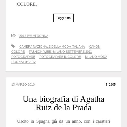
COLORE.
Leggi tutto
2012 P/E MI DONNA
CAMERA NAZIONALE DELLA MODA ITALIANA
CANON
COLORE
FASHION WEEK MILANO SETTEMBRE 2011
FOTOGRAFARE
FOTOGRAFARE IL COLORE
MILANO MODA
DONNA P/E 2012
13 MARZO 2010
2805
Una biografia di Agatha
Ruiz de la Prada
Uscito in Spagna già da un anno, con i caratteri