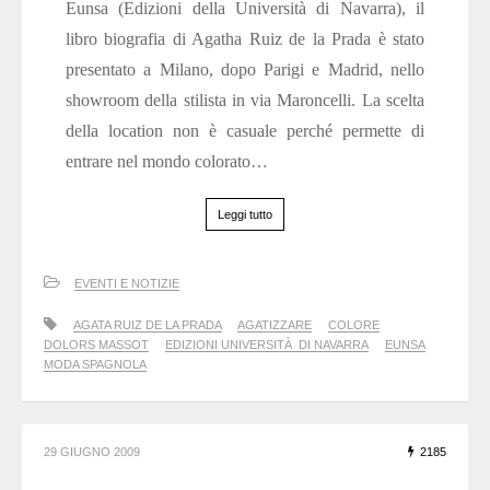
Eunsa (Edizioni della Università di Navarra), il
libro biografia di Agatha Ruiz de la Prada è stato
presentato a Milano, dopo Parigi e Madrid, nello
showroom della stilista in via Maroncelli. La scelta
della location non è casuale perché permette di
entrare nel mondo colorato…
Leggi tutto
EVENTI E NOTIZIE
AGATA RUIZ DE LA PRADA
AGATIZZARE
COLORE
DOLORS MASSOT
EDIZIONI UNIVERSITÀ DI NAVARRA
EUNSA
MODA SPAGNOLA
29 GIUGNO 2009
2185