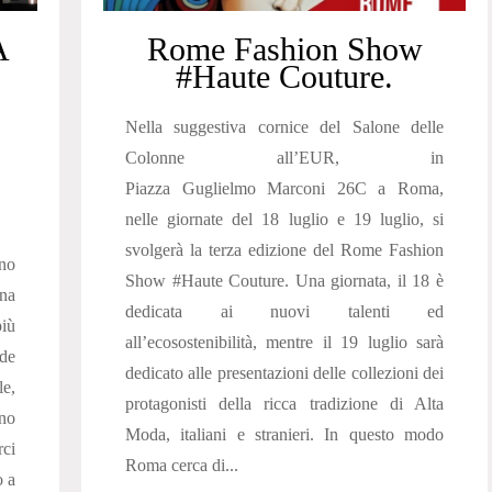
A
Rome Fashion Show
#Haute Couture.
Nella suggestiva cornice del Salone delle
Colonne all’EUR, in
Piazza Guglielmo Marconi 26C a Roma,
nelle giornate del 18 luglio e 19 luglio, si
svolgerà la terza edizione del Rome Fashion
ono
Show #Haute Couture. Una giornata, il 18 è
na
dedicata ai nuovi talenti ed
più
all’ecosostenibilità, mentre il 19 luglio sarà
ude
dedicato alle presentazioni delle collezioni dei
e,
protagonisti della ricca tradizione di Alta
no
Moda, italiani e stranieri. In questo modo
rci
Roma cerca di...
o a