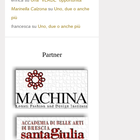
enrica
su
Una “VERDE” opportunità
Marinella Calzona
su
Uno, due o anche
più
francesca
su
Uno, due o anche più
Partner