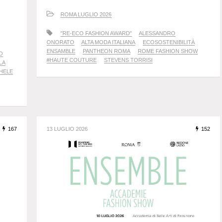
ROMA LUGLIO 2026
"RE-ECO FASHION AWARD"
ALESSANDRO
ONORATO
ALTA MODA ITALIANA
ECOSOSTENIBILITÀ
ENSAMBLE
PANTHEON ROMA
ROME FASHION SHOW
O
#HAUTE COUTURE
STEVENS TORRISI
LA
HELE
167
13 LUGLIO 2026
152