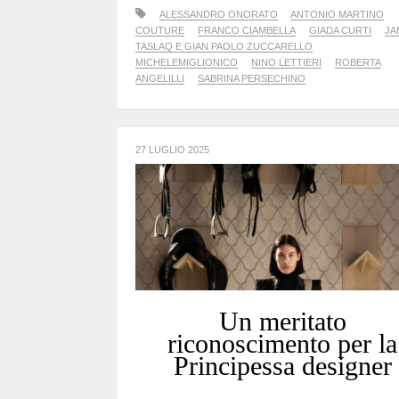
ALESSANDRO ONORATO
ANTONIO MARTINO
COUTURE
FRANCO CIAMBELLA
GIADA CURTI
JA
TASLAQ E GIAN PAOLO ZUCCARELLO
MICHELEMIGLIONICO
NINO LETTIERI
ROBERTA
ANGELILLI
SABRINA PERSECHINO
27 LUGLIO 2025
Un meritato
riconoscimento per la
Principessa designer