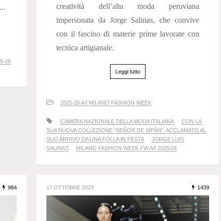
creatività dell’alta moda peruviana
..
impersonata da Jorge Salinas, che convive
con il fascino di materie prime lavorate con
tecnica artigianale.
5-26
Leggi tutto
2025-26 A/I MILANO FASHION WEEK
CAMERA NAZIONALE DELLA MODA ITALIANA
CON LA
SUA NUOVA COLLEZIONE “SEÑOR DE SIPÁN”. ACCLAMATO AL
SUO ARRIVO DA UNA FOLLA IN FESTA
JORGE LUIS
SALINAS
MILANO FASHION WEEK FW A/I 2025/26
984
17 OTTOBRE 2023
1439