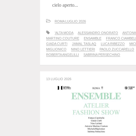
cielo aperto...
ROMA LUGLIO 2026
’ALTA MODA
ALESSANDRO ONORATO
ANTONI
MARTINO COUTURE
ENSAMBLE
FRANCO CIAMBEL
GIADA CURTI
JAMAL TASLAQ
LUCA RIBEZZO
MIC
MIGLIONICO
NINO LETTIERI
PAOLO ZUCCARELLO
ROBERTA ANGELILLI
SABRINA PERSECHINO
13 LUGLIO 2026