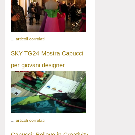
...
articoli correlati
SKY-TG24-Mostra Capucci
per giovani designer
...
articoli correlati
Capucci: Believe in Creativity