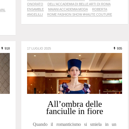
ONORATO
DELL'ACCADEMIA DI BELLE ARTI DI ROMA
ENSAMBLE
MAIANI ACCADEMIA MODA
ROBERTA
MAL
ANGELILLI
ROME FASHION SHOW #HAUTE COUTURE
918
17 LUGLIO 2025
935
All’ombra delle
fanciulle in fiore
Quando il romanticismo si smiela in un