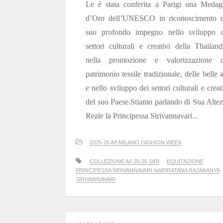
Le è stata conferita a Parigi una Medag
d’Oro dell’UNESCO in riconoscimento d
suo profondo impegno nello sviluppo d
settori culturali e creativi della Thailand
nella promozione e valorizzazione d
patrimonio tessile tradizionale, delle belle a
e nello sviluppo dei settori culturali e creat
del suo Paese.Stiamo parlando di Sua Alte
Reale la Principessa Sirivannavari...
2025-26 A/I MILANO FASHION WEEK
COLLEZIONE A/I 25-26 SIRI
EQUITAZIONE
PRINCIPESSA SIRIVANNAVARI NARIRATANA RAJAKANYA
SIRIVANNAVARI