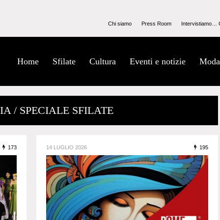
Chi siamo
Press Room
Intervistiamo… 
Home
Sfilate
Cultura
Eventi e notizie
Moda
A / SPECIALE SFILATE
173
14 LUGLIO 2026
195