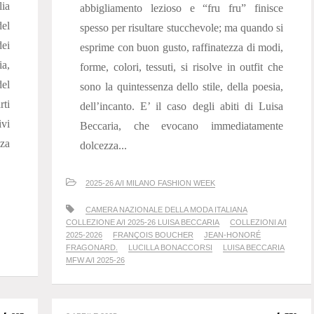
lia
abbigliamento lezioso e “fru fru” finisce
el
spesso per risultare stucchevole; ma quando si
ei
esprime con buon gusto, raffinatezza di modi,
ia,
forme, colori, tessuti, si risolve in outfit che
el
sono la quintessenza dello stile, della poesia,
rti
dell’incanto. E’ il caso degli abiti di Luisa
ivi
Beccaria, che evocano immediatamente
zza
dolcezza...
2025-26 A/I MILANO FASHION WEEK
CAMERA NAZIONALE DELLA MODA ITALIANA
COLLEZIONE A/I 2025-26 LUISA BECCARIA
COLLEZIONI A/I
2025-2026
FRANÇOIS BOUCHER
JEAN-HONORÉ
FRAGONARD.
LUCILLA BONACCORSI
LUISA BECCARIA
MFW A/I 2025-26