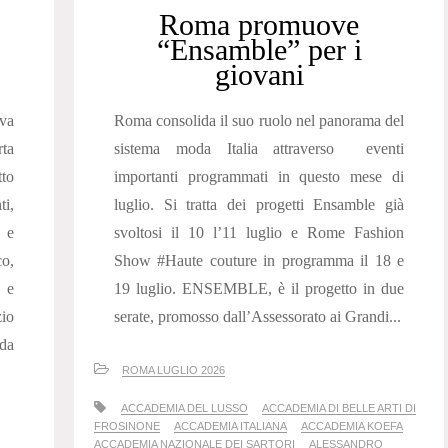
Roma promuove
“Ensamble” per i
giovani
iva
Roma consolida il suo ruolo nel panorama del
rta
sistema moda Italia attraverso eventi
to
importanti programmati in questo mese di
ti,
luglio. Si tratta dei progetti Ensamble già
 e
svoltosi il 10 l’11 luglio e Rome Fashion
o,
Show #Haute couture in programma il 18 e
 e
19 luglio. ENSEMBLE, è il progetto in due
zio
serate, promosso dall’Assessorato ai Grandi...
da
ROMA LUGLIO 2026
ACCADEMIA DEL LUSSO
ACCADEMIA DI BELLE ARTI DI
FROSINONE
ACCADEMIA ITALIANA
ACCADEMIA KOEFA
ACCADEMIA NAZIONALE DEI SARTORI
ALESSANDRO