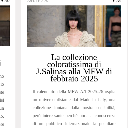
887
2 APRILE 2025
770
La collezione
i
coloratissima di
J.Salinas alla MFW di
nno
febbraio 2025
 io
Il calendario della MFW A/I 2025-26 ospita
ete
un universo distante dal Made in Italy, una
del
collezione lontana dalla nostra sensibilità,
un
però interessante perché porta a conoscenza
o,
di un pubblico internazionale la peculiare
re