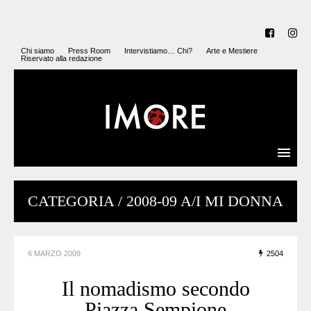
Chi siamo
Press Room
Intervistiamo… Chi?
Arte e Mestiere
Riservato alla redazione
CATEGORIA / 2008-09 A/I MI DONNA
6 MARZO 2009
2504
Il nomadismo secondo
Piazza Sempione