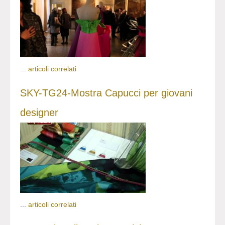
...
articoli correlati
SKY-TG24-Mostra Capucci per giovani
designer
...
articoli correlati