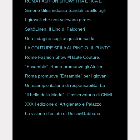
P/E 2027
ROMA FASHION SHOW: TRA ETICA E
HAUTE COUTURE
Simone Biles indossa Sandali LeSille agli
ESPY Awards 2026
I girasoli che non volevano girarsi
Salt&Linen. Il Lino di Falconeri
Una indagine sugli acquisti in saldo.
LA COUTURE SFILA AL PINCIO. IL PUNTO
CON ALESSANDRO ONORATO E
Rome Fashion Show #Haute Couture.
ROBERTA ANGELILLI
“Ensamble”. Roma promuove gli Atelier
Storici
Roma promuove “Ensamble” per i giovani
Un esempio italiano di responsabilità. La
Rete Slow Fiber
“Il bello della Moda”. L’ osservatorio di CNMI
XXXII edizione di Artigianato e Palazzo
La visione d’estate di Dolce&Gabbana