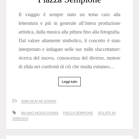
Il viaggio è sempre stato un tema caro alla
letteratura e più in generale all’intera produzione
artistica, dalla musica alla pittura fino alla fotografia.
Dal valore altamente simbolico, il concetto è stato
interpretato e indagato nelle sue mille sfaccettature:
ricerca del nuovo, conoscenza del diverso, motore
di sfida nei confronti di ciò che risulta estraneo…
Leggi tutto
2008-09 A/I MI DONNA
MILANO MODA DONNA
PIAZZA SEMPIONE
SFILATE A/I
2009/2010