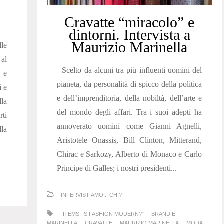
Cravatte “miracolo” e
dintorni. Intervista a
Maurizio Marinella
le
 al
Scelto da alcuni tra più influenti uomini del
o e
pianeta, da personalità di spicco della politica
i e
e dell’imprenditoria, della nobiltà, dell’arte e
la
del mondo degli affari. Tra i suoi adepti ha
rti
annoverato uomini come Gianni Agnelli,
lla
Aristotele Onassis, Bill Clinton, Mitterand,
Chirac e Sarkozy, Alberto di Monaco e Carlo
Principe di Galles; i nostri presidenti...
INTERVISTIAMO... CHI?
“ITEMS: IS FASHION MODERN?”
BRAND E.
MARINELLA
CRAVATTE
MAURIZIO MARINELLA
MODA