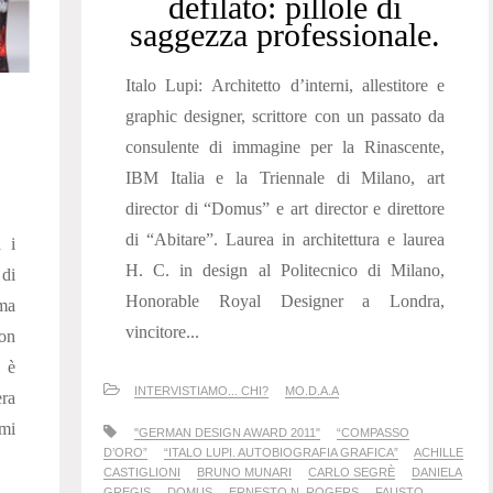
defilato: pillole di
saggezza professionale.
Italo Lupi: Architetto d’interni, allestitore e
graphic designer, scrittore con un passato da
consulente di immagine per la Rinascente,
IBM Italia e la Triennale di Milano, art
director di “Domus” e art director e direttore
di “Abitare”. Laurea in architettura e laurea
a i
H. C. in design al Politecnico di Milano,
 di
Honorable Royal Designer a Londra,
 ma
vincitore...
con
i è
INTERVISTIAMO... CHI?
MO.D.A.A
era
mi
"GERMAN DESIGN AWARD 2011"
“COMPASSO
D’ORO”
“ITALO LUPI. AUTOBIOGRAFIA GRAFICA”
ACHILLE
CASTIGLIONI
BRUNO MUNARI
CARLO SEGRÈ
DANIELA
GREGIS
DOMUS
ERNESTO N. ROGERS
FAUSTO