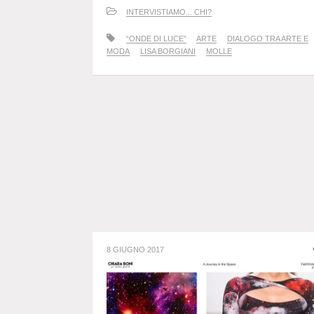
INTERVISTIAMO... CHI?
“ONDE DI LUCE”
ARTE
DIALOGO TRA ARTE E
MODA
LISA BORGIANI
MOLLE
8 GIUGNO 2017