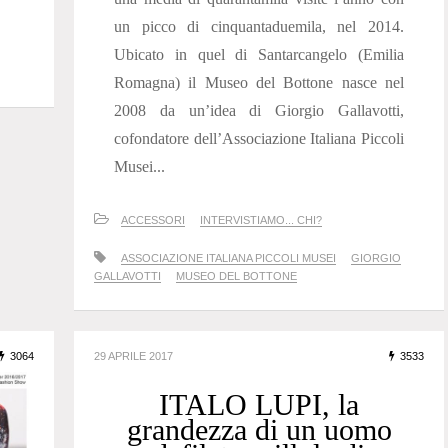
un picco di cinquantaduemila, nel 2014.
Ubicato in quel di Santarcangelo (Emilia
Romagna) il Museo del Bottone nasce nel
2008 da un’idea di Giorgio Gallavotti,
cofondatore dell’Associazione Italiana Piccoli
Musei...
ACCESSORI
INTERVISTIAMO... CHI?
ASSOCIAZIONE ITALIANA PICCOLI MUSEI
GIORGIO
GALLAVOTTI
MUSEO DEL BOTTONE
3064
29 APRILE 2017
3533
ITALO LUPI, la
grandezza di un uomo