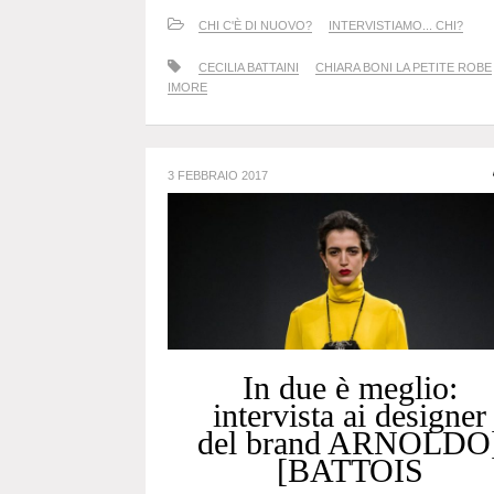
CHI C'È DI NUOVO?
INTERVISTIAMO... CHI?
CECILIA BATTAINI
CHIARA BONI LA PETITE ROBE
IMORE
3 FEBBRAIO 2017
In due è meglio:
intervista ai designer
del brand ARNOLDO
[BATTOIS