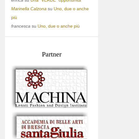
enrica
su
Una “VERDE” opportunità
Marinella Calzona
su
Uno, due o anche
più
francesca
su
Uno, due o anche più
Partner