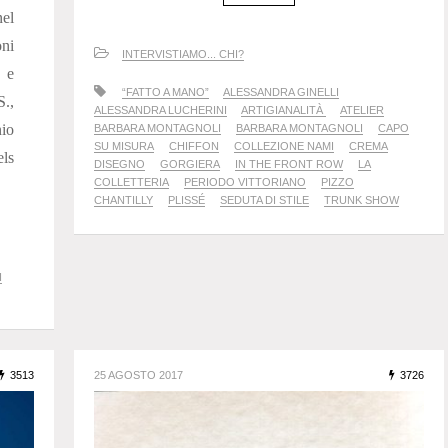
el
ni
INTERVISTIAMO... CHI?
e e
“FATTO A MANO”
ALESSANDRA GINELLI
.,
ALESSANDRA LUCHERINI
ARTIGIANALITÀ
ATELIER
nio
BARBARA MONTAGNOLI
BARBARA MONTAGNOLI
CAPO
SU MISURA
CHIFFON
COLLEZIONE NAMI
CREMA
ls
DISEGNO
GORGIERA
IN THE FRONT ROW
LA
COLLETTERIA
PERIODO VITTORIANO
PIZZO
CHANTILLY
PLISSÉ
SEDUTA DI STILE
TRUNK SHOW
I
3513
25 AGOSTO 2017
3726