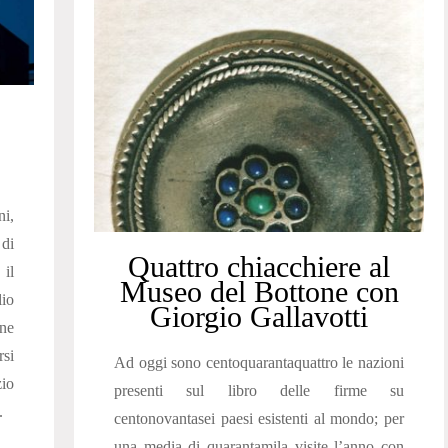
ni,
di
Quattro chiacchiere al
 il
Museo del Bottone con
lio
Giorgio Gallavotti
ne
rsi
Ad oggi sono centoquarantaquattro le nazioni
io
presenti sul libro delle firme su
.
centonovantasei paesi esistenti al mondo; per
una media di quarantamila visite l’anno con