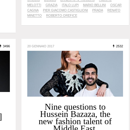
MELOTTI
GRAZIA
ITALO LUPI
MARIO BELLINI
OSCAR
CAGNA
PIER GIACOMO CASTIGLIONI
PRADA
RENATO
MINETTO
ROBERTO OREFICE
3496
20 GENNAIO 2017
2532
Nine questions to
Hussein Bazaza, the
]
new fashion talent of
Middle East.