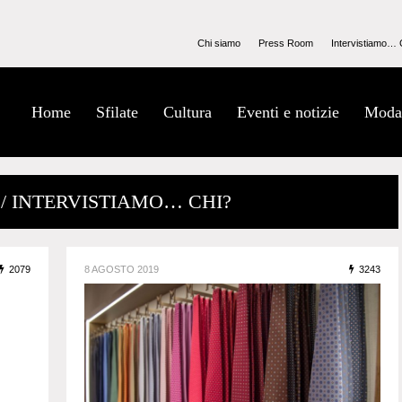
Chi siamo
Press Room
Intervistiamo… 
Home
Sfilate
Cultura
Eventi e notizie
Moda
/ INTERVISTIAMO… CHI?
2079
8 AGOSTO 2019
3243