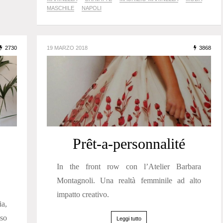
MASCHILE
NAPOLI
2730
19 MARZO 2018
3868
Prêt-a-personnalité
In the front row con l’Atelier Barbara
Montagnoli. Una realtà femminile ad alto
impatto creativo.
ia,
iso
Leggi tutto