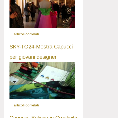
...
articoli correlati
SKY-TG24-Mostra Capucci
per giovani designer
...
articoli correlati
Capucci: Believe in Creativity