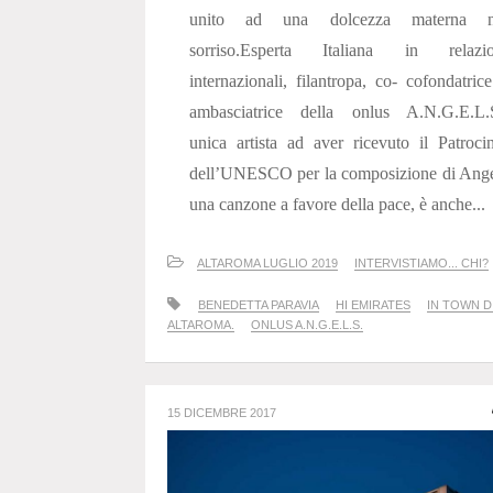
unito ad una dolcezza materna n
sorriso.Esperta Italiana in relazio
internazionali, filantropa, co- cofondatric
ambasciatrice della onlus A.N.G.E.L.S
unica artista ad aver ricevuto il Patroci
dell’UNESCO per la composizione di Ange
una canzone a favore della pace, è anche...
ALTAROMA LUGLIO 2019
INTERVISTIAMO... CHI?
BENEDETTA PARAVIA
HI EMIRATES
IN TOWN D
ALTAROMA.
ONLUS A.N.G.E.L.S.
15 DICEMBRE 2017