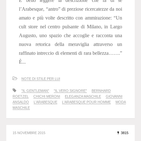
È bello leggere la descrizione che fa di sé
l’Arabesque, “antro” di preziose ricercatezze da noi
amato e più volte descritto con ammirazione: “Un
cult store nel centro pulsante di Milano, in Largo
Augusto, uno spazio che accoglie e racconta una
nuova retorica della meraviglia attraverso un
raffinato intreccio di elementi di rara bellezza…….”
È...
NOTE DI STILE PER LUI
"IL GENTLEMAN"
"IL VERO SIGNORE"
BERNHARD
ROETZEL
CHICHI MERONI
ELEGANZA MASCHILE
GIOVANNI
ANSALDO
L'ARABESQUE
L'ARABESQUE POUR HOMME
MODA
MASCHILE
15 NOVEMBRE 2015
3815