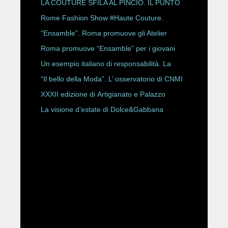
LA COUTURE SFILA AL PINCIO. IL PUNTO
CON ALESSANDRO ONORATO E
Rome Fashion Show #Haute Couture.
ROBERTA ANGELILLI
“Ensamble”. Roma promuove gli Atelier
Storici
Roma promuove “Ensamble” per i giovani
Un esempio italiano di responsabilità. La
Rete Slow Fiber
“Il bello della Moda”. L’ osservatorio di CNMI
XXXII edizione di Artigianato e Palazzo
La visione d’estate di Dolce&Gabbana