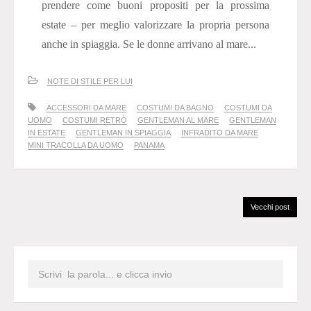
prendere come buoni propositi per la prossima
estate – per meglio valorizzare la propria persona
anche in spiaggia. Se le donne arrivano al mare...
NOTE DI STILE PER LUI
ACCESSORI DA MARE
COSTUMI DA BAGNO
COSTUMI DA
UOMO
COSTUMI RETRÒ
GENTLEMAN AL MARE
GENTLEMAN
IN ESTATE
GENTLEMAN IN SPIAGGIA
INFRADITO DA MARE
MINI TRACOLLA DA UOMO
PANAMA
Vecchi post