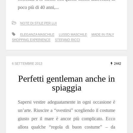
poco più di 40 anni,...
NOTE DI STILE PER LUI
ELEGANZA MASCHILE
LUSSO MASCHILE
MADE IN ITALY
SHOPPING EXPERIENCE
STEFANO RICCI
6 SETTEMBRE 2013
2442
Perfetti gentleman anche in
spiaggia
Sapersi vestire adeguatamente in ogni occasione è
un’arte. Riuscire a “svestirsi” scegliendo il costume
giusto per il mare è ancor più complicato. Ecco
allora qualche “regola di buon costume” – da