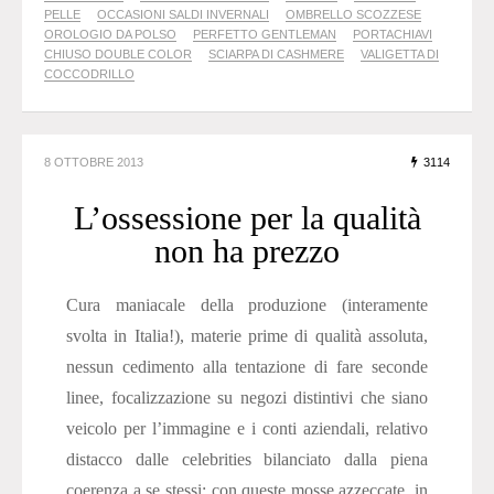
PELLE
OCCASIONI SALDI INVERNALI
OMBRELLO SCOZZESE
OROLOGIO DA POLSO
PERFETTO GENTLEMAN
PORTACHIAVI
CHIUSO DOUBLE COLOR
SCIARPA DI CASHMERE
VALIGETTA DI
COCCODRILLO
8 OTTOBRE 2013
3114
L’ossessione per la qualità
non ha prezzo
Cura maniacale della produzione (interamente
svolta in Italia!), materie prime di qualità assoluta,
nessun cedimento alla tentazione di fare seconde
linee, focalizzazione su negozi distintivi che siano
veicolo per l’immagine e i conti aziendali, relativo
distacco dalle celebrities bilanciato dalla piena
coerenza a se stessi: con queste mosse azzeccate, in