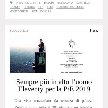
ARTS AND CRAFTS
BASCHI
BORSALINO
CAPPELLO
CHARLY
FEDORA
FEZ
FLIC
GIACOMO SANTUCCI
MONTECRISTI
PITTI UOMO 96
6 LUGLIO 2018
2842
Sempre più in alto l’uomo
Eleventy per la P/E 2019
Una vista mozzafiato (la terrazza di palazzo
Regione Lombardia al 38º piano) e un breakfast