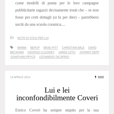
come modelli di punta per le loro campagne
pubblicitarie ragazzi decisamente irsuti che – se non
fosse per certi dettagli (si fa per dire) – parrebbero
usciti da una scuola coranica....
NOTE DI STILE PER LUI
BARBA
BEPOP
BRAD PITT
CHRISTIAN BALE
DAVID
BECKHAM
GEORGE CLOONEY
JARED LETO
JOHNNY DEPP
JONATHAN PRYCE
LEONARDO DICAPRIO
14 APRILE 2014
3202
Lui e lei
inconfondibilmente Coveri
Enrico Coveri ha sempre stupito per la sua