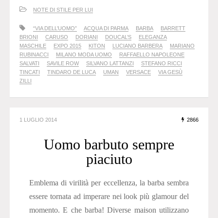
NOTE DI STILE PER LUI
“VIA DELL’UOMO”
ACQUA DI PARMA
BARBA
BARRETT
BRIONI
CARUSO
DORIANI
DOUCAL’S
ELEGANZA
MASCHILE
EXPO 2015
KITON
LUCIANO BARBERA
MARIANO
RUBINACCI
MILANO MODA UOMO
RAFFAELLO NAPOLEONE
SALVATI
SAVILE ROW
SILVANO LATTANZI
STEFANO RICCI
TINCATI
TINDARO DE LUCA
UMAN
VERSACE
VIA GESÙ
ZILLI
1 LUGLIO 2014
2866
Uomo barbuto sempre
piaciuto
Emblema di virilità per eccellenza, la barba sembra
essere tornata ad imperare nei look più glamour del
momento. E che barba! Diverse maison utilizzano