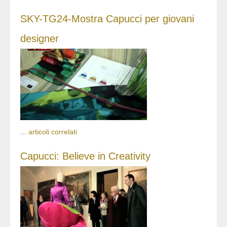
SKY-TG24-Mostra Capucci per giovani
designer
...
articoli correlati
Capucci: Believe in Creativity