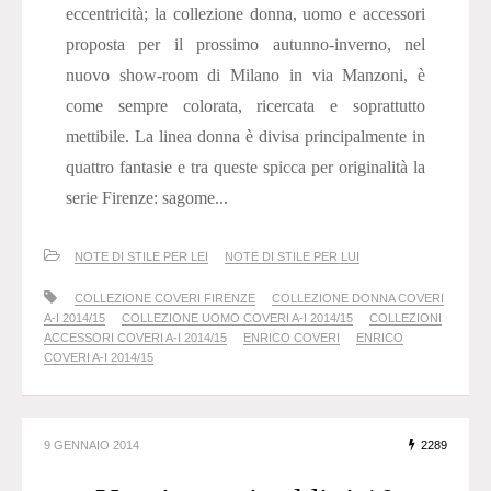
eccentricità; la collezione donna, uomo e accessori
proposta per il prossimo autunno-inverno, nel
nuovo show-room di Milano in via Manzoni, è
come sempre colorata, ricercata e soprattutto
mettibile. La linea donna è divisa principalmente in
quattro fantasie e tra queste spicca per originalità la
serie Firenze: sagome...
NOTE DI STILE PER LEI
NOTE DI STILE PER LUI
COLLEZIONE COVERI FIRENZE
COLLEZIONE DONNA COVERI
A-I 2014/15
COLLEZIONE UOMO COVERI A-I 2014/15
COLLEZIONI
ACCESSORI COVERI A-I 2014/15
ENRICO COVERI
ENRICO
COVERI A-I 2014/15
9 GENNAIO 2014
2289