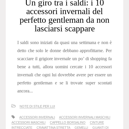
Un giro tra i saldi: i 10
accessori invernali del
perfetto gentleman da non
lasciarsi scappare
I saldi sono iniziati da quasi una settimana e non è
detto che solo le donne debbano approfittarne. Per
scacciare il grigiore invernale un po’ di shopping fa
bene a tutti, allora uomini cercate i 10 accessori
invernali che ogni lui dovrebbe avere per essere un
perfetto gentleman e se li trovate super scontati
ancora...
NOTE DI STILE PER LUI
ACCESSORI INVERNALI
ACCESSORI INVERNALI MASCHILI
ACCESSORI MASCHILI
CAPPELLO BORSALINO
CINTURE
INTRECCIATE
CRAVATTINA STRETTA
GEMELLI
GUANTI DI