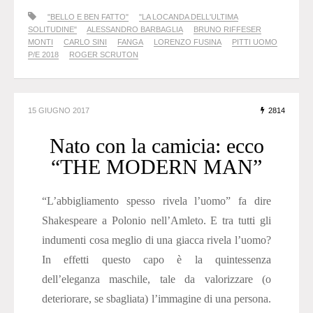
"BELLO E BEN FATTO"
"LA LOCANDA DELL'ULTIMA
SOLITUDINE"
ALESSANDRO BARBAGLIA
BRUNO RIFFESER
MONTI
CARLO SINI
FANGA
LORENZO FUSINA
PITTI UOMO
P/E 2018
ROGER SCRUTON
15 GIUGNO 2017
2814
Nato con la camicia: ecco
“THE MODERN MAN”
“L’abbigliamento spesso rivela l’uomo” fa dire
Shakespeare a Polonio nell’Amleto. E tra tutti gli
indumenti cosa meglio di una giacca rivela l’uomo?
In effetti questo capo è la quintessenza
dell’eleganza maschile, tale da valorizzare (o
deteriorare, se sbagliata) l’immagine di una persona.