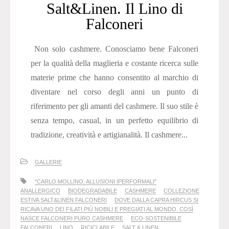
Salt&Linen. Il Lino di
Falconeri
Non solo cashmere. Conosciamo bene Falconeri
per la qualità della maglieria e costante ricerca sulle
materie prime che hanno consentito al marchio di
diventare nel corso degli anni un punto di
riferimento per gli amanti del cashmere. Il suo stile è
senza tempo, casual, in un perfetto equilibrio di
tradizione, creatività e artigianalità. Il cashmere...
GALLERIE
"CARLO MOLLINO. ALLUSIONI IPERFORMALI"
ANALLERGICO
BIODEGRADABILE
CASHMERE
COLLEZIONE
ESTIVA SALT&LINEN FALCONERI
DOVE DALLA CAPRA HIRCUS SI
RICAVA UNO DEI FILATI PIÙ NOBILI E PREGIATI AL MONDO. COSÌ
NASCE FALCONERI PURO CASHMERE
ECO-SOSTENIBILE
FALCONERI
LINO
RICICLABILE
SALT & LINEN