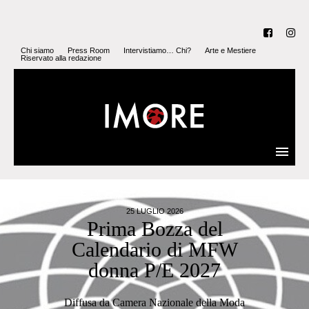
Chi siamo
Press Room
Intervistiamo… Chi?
Arte e Mestiere
Riservato alla redazione
24 LUGLIO 2026
ROMA FASHION
SHOW: TRA ETICA E
HAUTE COUTURE
Dalle sfarzose creazioni da gran sera alle