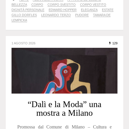
BELLEZZA
CORPO
CORPO SVESTITO
CORPO VESTITO
DIGNITÀ PERSONALE
EDWARD HOPPER
ELEGANZA
ESTATE
GILLO DORFLES
LEONARDO TERZO
PUDORE
TAMARA DE
LEMPICKA
1 AGOSTO 2026
129
“Dalì e la Moda” una
mostra a Milano
Promossa dal Comune di Milano – Cultura e