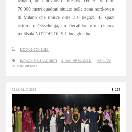
Milano, un innovativo “lifestyle center” di oltre
70.000 metri quadrati situato nella zona nord-ovest
di Milano che unisce oltre 210 negozi, 43 spazi
ristoro, un’Esselunga, un Decathlon e un cinema
multisala NOTORIOUS.L’indagine ha...
MODA E CONSUMI
INDAGINE SU ACQUISTI
INDAGINE SU SALDI
MERLATA
BLOOM MILANO
15 LUGLIO 2026
178