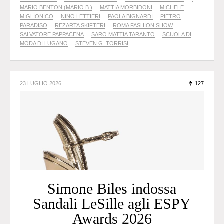
MARIO BENTON (MARIO B.)
MATTIA MORBIDONI
MICHELE
MIGLIONICO
NINO LETTIERI
PAOLA BIGNARDI
PIETRO
PARADISO
REZARTA SKIFTERI
ROMA FASHION SHOW
SALVATORE PAPPACENA
SARO MATTIA TARANTO
SCUOLA DI
MODA DI LUGANO
STEVEN G. TORRISI
23 LUGLIO 2026
127
Simone Biles indossa
Sandali LeSille agli ESPY
Awards 2026