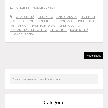
GALLERIE
MODA E CONSUMI
ALTA QUALITÀ
CICOLARTÀ
DARIO CASALINI
DIVIETO DI
DISTRUGGERE GLI INVENDUTI
DUREVOLEZZA
FAST E ULTRA
FAST FASHION
PASSAPORTO DIGITALE DI PODOTTO
RIPARABILITÀ. RICICLABILITÀ
SLOW FIBER
SOSTENIBILIÀ
UNIONE EUROPEA
Vecchi post
Categorie