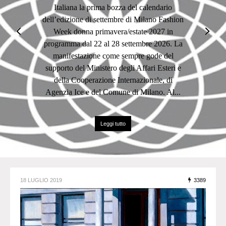
nuove ricerche sostenibili, con la riflessione
di Steven G. Torrisi. ROMA – Tra le quinte
del Salone delle Colonne all’EUR, la moda
riscopre la sua vocazione più autentica: non
mero esercizio di stile, bensì espressione
culturale, forma pura di racconto e
responsabilità etica.Da questa premessa,
prende forma il...
Leggi tutto
18 LUGLIO 2019
3389