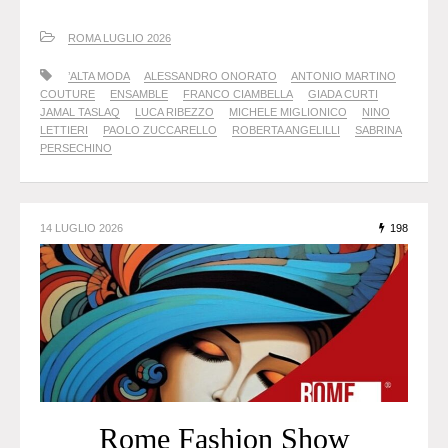
ROMA LUGLIO 2026
’ALTA MODA
ALESSANDRO ONORATO
ANTONIO MARTINO
COUTURE
ENSAMBLE
FRANCO CIAMBELLA
GIADA CURTI
JAMAL TASLAQ
LUCA RIBEZZO
MICHELE MIGLIONICO
NINO
LETTIERI
PAOLO ZUCCARELLO
ROBERTA ANGELILLI
SABRINA
PERSECHINO
14 LUGLIO 2026
198
Rome Fashion Show