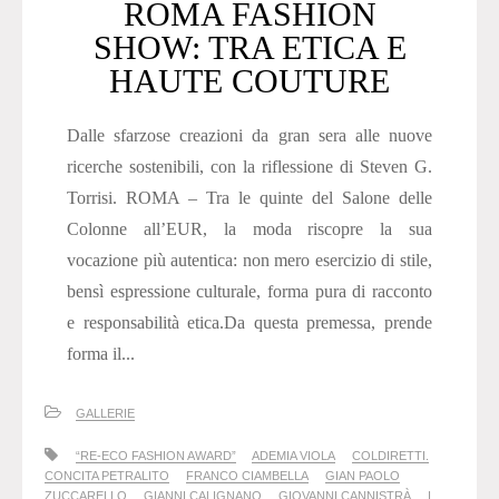
ROMA FASHION
SHOW: TRA ETICA E
HAUTE COUTURE
Dalle sfarzose creazioni da gran sera alle nuove
ricerche sostenibili, con la riflessione di Steven G.
Torrisi. ROMA – Tra le quinte del Salone delle
Colonne all’EUR, la moda riscopre la sua
vocazione più autentica: non mero esercizio di stile,
bensì espressione culturale, forma pura di racconto
e responsabilità etica.Da questa premessa, prende
forma il...
GALLERIE
“RE-ECO FASHION AWARD”
ADEMIA VIOLA
COLDIRETTI.
CONCITA PETRALITO
FRANCO CIAMBELLA
GIAN PAOLO
ZUCCARELLO
GIANNI CALIGNANO
GIOVANNI CANNISTRÀ
I