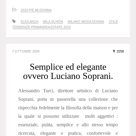
2010 P/E MI DONNA
ELEGANZA
MILA SCHÖN
MILANO MODA DONNA
STILE
TENDENZE PRIMAVERA ESTATE 2010
7 OTTOBRE 2009
3258
Semplice ed elegante
ovvero Luciano Soprani.
Alessandro Turci, direttore artistico di Luciano
Soprani, porta in passerella una collezione che
rispecchia fedelmente la filosofia della maison e per
la quale si possono utilizzare molti aggettivi :
essenziale, pulita, semplice e allo stesso tempo
ricercata, elegante e pratica, confortevole e