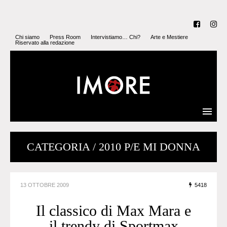
Chi siamo
Press Room
Intervistiamo… Chi?
Arte e Mestiere
Riservato alla redazione
CATEGORIA / 2010 P/E MI DONNA
13 OTTOBRE 2009
5418
Il classico di Max Mara e
il trendy di Sportmax