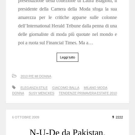
presentazione della collezione di Laura Biagiotti, il
presidente della Camera della Moda sfoga la sua
amarezza per le critiche apparse sulle colonne
dell’International Herald Tribune dalla penna di una
delle giornaliste di moda più quotate nel mondo e
poi a ruota sul Financial Times. Ma a…
Leggi tutto
2010 P/E MI DONNA
ELEGANZA STILE
GIACOMO BALLA
MILANO MODA
DONNA
SUSY MENCKES
TENDENZE PRIMAVERA ESTATE 2010
6 OTTOBRE 2009
2222
N-U-De da Pakistan,