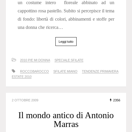
un costume intero floreale abbinato ad un
cappottino rosa pastello. Subito si percepisce il tema
di fondo: libertà di colori, abbinamenti e stoffe per
una donna che ricerca…
Leggi tutto
2010 P/E MI DONNA
SPECIALE SFILATE
ROCCOBAROCCO
SFILATE MIANO
TENDENZE PRIMAVERA
ESTATE 2010
2 OTTOBRE 2009
2356
Il mondo antico di Antonio
Marras