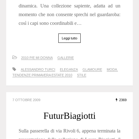
dinamica. Una collezione sapiente, adatta ad un
momento che non consente sprechi nel guardaroba:
così i capi sono coordinabili e…
Leggi tutto
2010 P/E MI DONNA
GALLERIE
ALESSANDRO TURCI
ELEGANZA
GLAMOURE
MODA.
TENDENZE PRIMAVERA ESTATE 2010
STILE
7 OTTOBRE 2009
2369
FuturBiagiotti
Sulla passerella di via Rivoli 6, appena terminata la