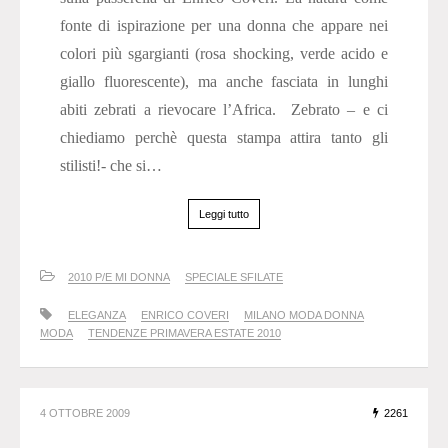
fonte di ispirazione per una donna che appare nei
colori più sgargianti (rosa shocking, verde acido e
giallo fluorescente), ma anche fasciata in lunghi
abiti zebrati a rievocare l’Africa. Zebrato – e ci
chiediamo perchè questa stampa attira tanto gli
stilisti!- che si…
Leggi tutto
2010 P/E MI DONNA
SPECIALE SFILATE
ELEGANZA
ENRICO COVERI
MILANO MODA DONNA
MODA
TENDENZE PRIMAVERA ESTATE 2010
4 OTTOBRE 2009
2261