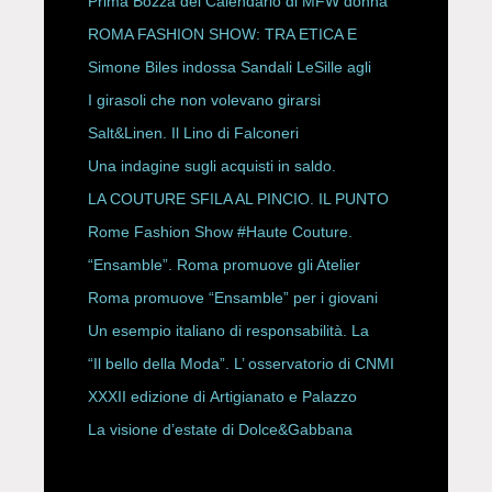
Prima Bozza del Calendario di MFW donna
P/E 2027
ROMA FASHION SHOW: TRA ETICA E
HAUTE COUTURE
Simone Biles indossa Sandali LeSille agli
ESPY Awards 2026
I girasoli che non volevano girarsi
Salt&Linen. Il Lino di Falconeri
Una indagine sugli acquisti in saldo.
LA COUTURE SFILA AL PINCIO. IL PUNTO
CON ALESSANDRO ONORATO E
Rome Fashion Show #Haute Couture.
ROBERTA ANGELILLI
“Ensamble”. Roma promuove gli Atelier
Storici
Roma promuove “Ensamble” per i giovani
Un esempio italiano di responsabilità. La
Rete Slow Fiber
“Il bello della Moda”. L’ osservatorio di CNMI
XXXII edizione di Artigianato e Palazzo
La visione d’estate di Dolce&Gabbana