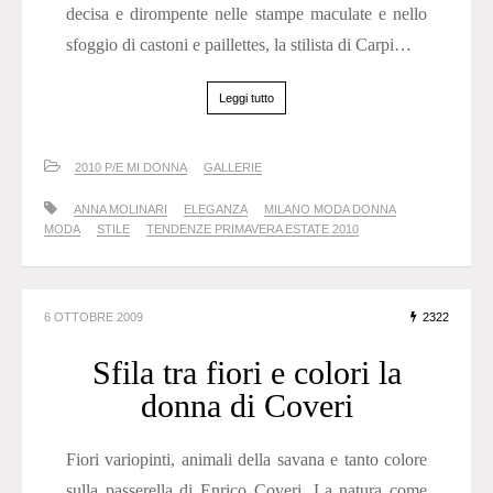
decisa e dirompente nelle stampe maculate e nello
sfoggio di castoni e paillettes, la stilista di Carpi…
Leggi tutto
2010 P/E MI DONNA
GALLERIE
ANNA MOLINARI
ELEGANZA
MILANO MODA DONNA
MODA
STILE
TENDENZE PRIMAVERA ESTATE 2010
6 OTTOBRE 2009
2322
Sfila tra fiori e colori la
donna di Coveri
Fiori variopinti, animali della savana e tanto colore
sulla passerella di Enrico Coveri. La natura come