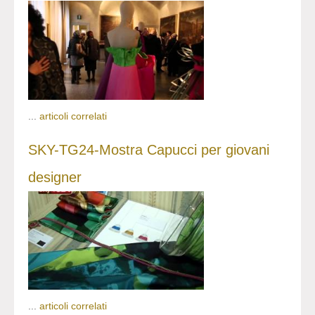
...
articoli correlati
SKY-TG24-Mostra Capucci per giovani
designer
...
articoli correlati