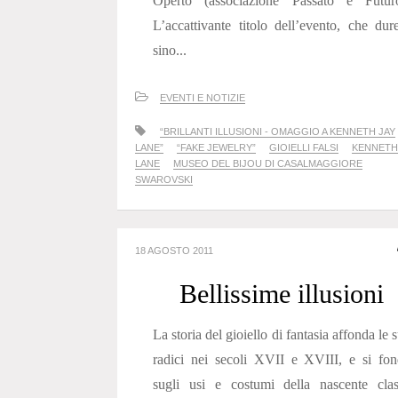
Operto (associazione Passato e Futuro
L’accattivante titolo dell’evento, che dur
sino...
EVENTI E NOTIZIE
“BRILLANTI ILLUSIONI - OMAGGIO A KENNETH JAY
LANE”
“FAKE JEWELRY”
GIOIELLI FALSI
KENNETH
LANE
MUSEO DEL BIJOU DI CASALMAGGIORE
SWAROVSKI
18 AGOSTO 2011
Bellissime illusioni
La storia del gioiello di fantasia affonda le 
radici nei secoli XVII e XVIII, e si fo
sugli usi e costumi della nascente clas