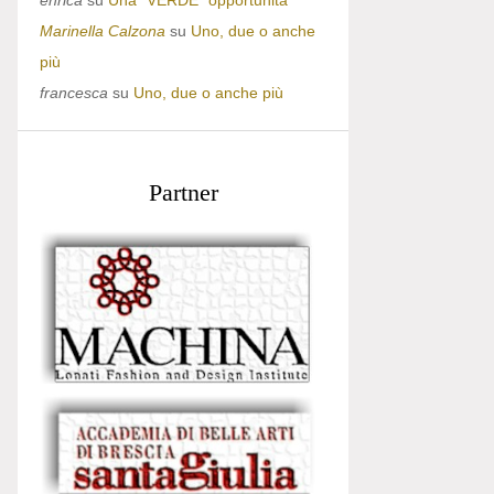
enrica
su
Una “VERDE” opportunità
Marinella Calzona
su
Uno, due o anche
più
francesca
su
Uno, due o anche più
Partner