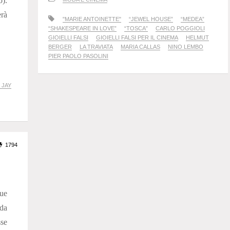
).
erà
"MARIE ANTOINETTE"
“JEWEL HOUSE”
“MEDEA”
“SHAKESPEARE IN LOVE”
“TOSCA”
CARLO POGGIOLI
GIOIELLI FALSI
GIOIELLI FALSI PER IL CINEMA
HELMUT
BERGER
LA TRAVIATA
MARIA CALLAS
NINO LEMBO
PIER PAOLO PASOLINI
 JAY
1794
sue
nda
se