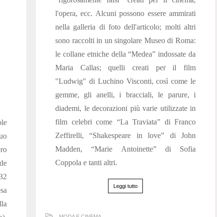
l'opera, ecc. Alcuni possono essere ammirati
nella galleria di foto dell'articolo; molti altri
sono raccolti in un singolare Museo di Roma:
le collane etniche della “Medea” indossate da
Maria Callas; quelli creati per il film
"Ludwig" di Luchino Visconti, così come le
gemme, gli anelli, i bracciali, le parure, i
diademi, le decorazioni più varie utilizzate in
film celebri come “La Traviata” di Franco
le
Zeffirelli, “Shakespeare in love” di John
suo
Madden, “Marie Antoinette” di Sofia
ro
Coppola e tanti altri.
nde
932
Leggi tutto
esa
lla
MODA E CINEMA