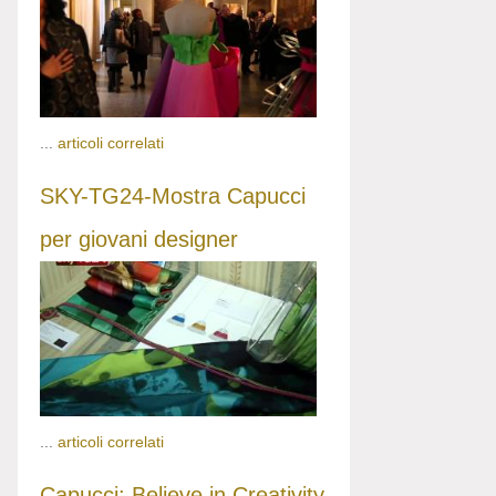
...
articoli correlati
SKY-TG24-Mostra Capucci
per giovani designer
...
articoli correlati
Capucci: Believe in Creativity