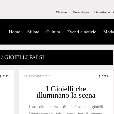
Chi siamo
Press Room
Intervistiamo… 
Home
Sfilate
Cultura
Eventi e notizie
Moda
/ GIOIELLI FALSI
3172
19 NOVEMBRE 2013
6219
I Gioielli che
illuminano la scena
L'articolo narra di bellissimi gioielli
"rigorosamente falsi" creati per il cinema,