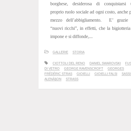
borghese, desiderosa di conquistarsi 
proprio ruolo sociale ad ogni costo, anche 
mezzo dell’abbigliamento. E’ grazie 
“nuovi ricchi”, in effetti, che la bigiotteria
impone e si diffonde,...
GALLERIE
STORIA
CIOTTOLI DEL RENO
DANIEL SWAROVSKI
FU
DI VETRO
GEORGE RAVENSCROFT
GEORGES
FRÉDÉRIC STRAS
GIOIELLI
GIOIELLI FALSI
SASSI
ALENÀ§ON
STRASS