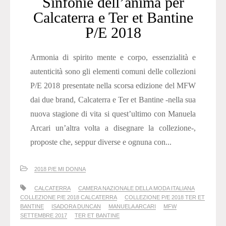
Sinfonie dell’anima per
Calcaterra e Ter et Bantine
P/E 2018
Armonia di spirito mente e corpo, essenzialità e
autenticità sono gli elementi comuni delle collezioni
P/E 2018 presentate nella scorsa edizione del MFW
dai due brand, Calcaterra e Ter et Bantine -nella sua
nuova stagione di vita si quest’ultimo con Manuela
Arcari un’altra volta a disegnare la collezione-,
proposte che, seppur diverse e ognuna con...
2018 P/E MI DONNA
CALCATERRA
CAMERA NAZIONALE DELLA MODA ITALIANA
COLLEZIONE P/E 2018 CALCATERRA
COLLEZIONE P/E 2018 TER ET
BANTINE
ISADORA DUNCAN
MANUELA ARCARI
MFW
SETTEMBRE 2017
TER ET BANTINE