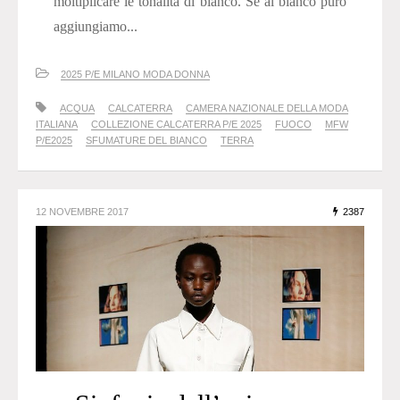
moltiplicare le tonalità di bianco. Se al bianco puro
aggiungiamo...
2025 P/E MILANO MODA DONNA
ACQUA
CALCATERRA
CAMERA NAZIONALE DELLA MODA
ITALIANA
COLLEZIONE CALCATERRA P/E 2025
FUOCO
MFW
P/E2025
SFUMATURE DEL BIANCO
TERRA
12 NOVEMBRE 2017
2387