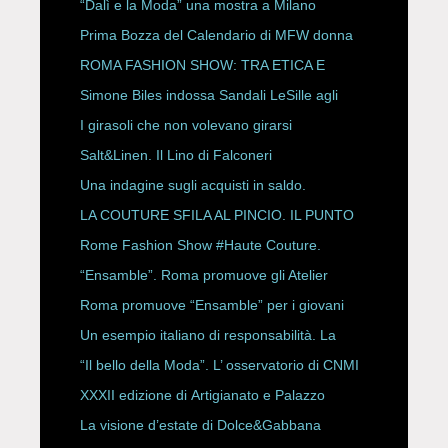
“Dalì e la Moda” una mostra a Milano
Prima Bozza del Calendario di MFW donna
P/E 2027
ROMA FASHION SHOW: TRA ETICA E
HAUTE COUTURE
Simone Biles indossa Sandali LeSille agli
ESPY Awards 2026
I girasoli che non volevano girarsi
Salt&Linen. Il Lino di Falconeri
Una indagine sugli acquisti in saldo.
LA COUTURE SFILA AL PINCIO. IL PUNTO
CON ALESSANDRO ONORATO E
Rome Fashion Show #Haute Couture.
ROBERTA ANGELILLI
“Ensamble”. Roma promuove gli Atelier
Storici
Roma promuove “Ensamble” per i giovani
Un esempio italiano di responsabilità. La
Rete Slow Fiber
“Il bello della Moda”. L’ osservatorio di CNMI
XXXII edizione di Artigianato e Palazzo
La visione d’estate di Dolce&Gabbana