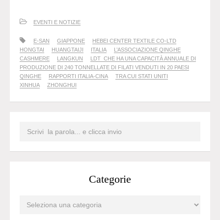
EVENTI E NOTIZIE
E-SAN
GIAPPONE
HEBEI CENTER TEXTILE CO-LTD
HONGTAI
HUANGTAIJI
ITALIA
L’ASSOCIAZIONE QINGHE
CASHMERE
LANGKUN
LDT CHE HA UNA CAPACITÀ ANNUALE DI
PRODUZIONE DI 240 TONNELLATE DI FILATI VENDUTI IN 20 PAESI
QINGHE
RAPPORTI ITALIA-CINA
TRA CUI STATI UNITI
XINHUA
ZHONGHUI
Categorie