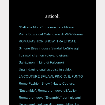
articoli
“Dalì e la Moda” una mostra a Milano
Prima Bozza del Calendario di MFW donna
P/E 2027
ROMA FASHION SHOW: TRA ETICA E
HAUTE COUTURE
Simone Biles indossa Sandali LeSille agli
ESPY Awards 2026
I girasoli che non volevano girarsi
Salt&Linen. Il Lino di Falconeri
Una indagine sugli acquisti in saldo.
LA COUTURE SFILA AL PINCIO. IL PUNTO
CON ALESSANDRO ONORATO E
Rome Fashion Show #Haute Couture.
ROBERTA ANGELILLI
“Ensamble”. Roma promuove gli Atelier
Storici
Roma promuove “Ensamble” per i giovani
Un esempio italiano di responsabilità. La