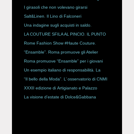
ESPY Awards 2026
I girasoli che non volevano girarsi
Salt&Linen. Il Lino di Falconeri
Una indagine sugli acquisti in saldo.
LA COUTURE SFILA AL PINCIO. IL PUNTO
CON ALESSANDRO ONORATO E
Rome Fashion Show #Haute Couture.
ROBERTA ANGELILLI
“Ensamble”. Roma promuove gli Atelier
Storici
Roma promuove “Ensamble” per i giovani
Un esempio italiano di responsabilità. La
Rete Slow Fiber
“Il bello della Moda”. L’ osservatorio di CNMI
XXXII edizione di Artigianato e Palazzo
La visione d’estate di Dolce&Gabbana