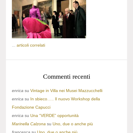
...
articoli correlati
Commenti recenti
enrica
su
Vintage in Villa nei Musei Mazzucchelli
enrica
su
In sbieco….. Il nuovo Workshop della
Fondazione Capucci
enrica
su
Una “VERDE” opportunità
Marinella Calzona
su
Uno, due o anche più
francesca
su
Uno, due o anche più