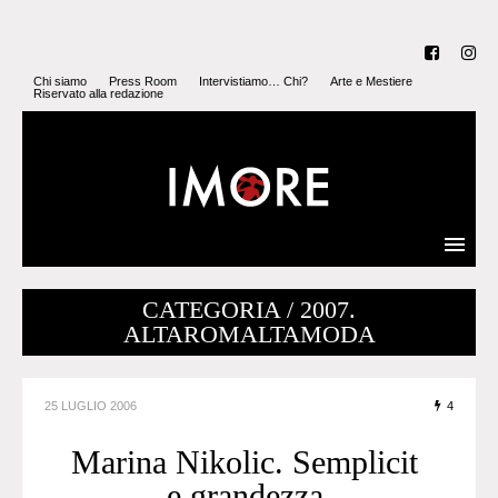
Chi siamo
Press Room
Intervistiamo… Chi?
Arte e Mestiere
Riservato alla redazione
CATEGORIA / 2007.
ALTAROMALTAMODA
25 LUGLIO 2006
4
Marina Nikolic. Semplicit
e grandezza.