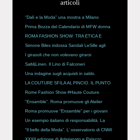
articoli
“Dalì e la Moda” una mostra a Milano
Prima Bozza del Calendario di MFW donna
P/E 2027
ROMA FASHION SHOW: TRA ETICA E
HAUTE COUTURE
Simone Biles indossa Sandali LeSille agli
ESPY Awards 2026
I girasoli che non volevano girarsi
Salt&Linen. Il Lino di Falconeri
Una indagine sugli acquisti in saldo.
LA COUTURE SFILA AL PINCIO. IL PUNTO
CON ALESSANDRO ONORATO E
Rome Fashion Show #Haute Couture.
ROBERTA ANGELILLI
“Ensamble”. Roma promuove gli Atelier
Storici
Roma promuove “Ensamble” per i giovani
Un esempio italiano di responsabilità. La
Rete Slow Fiber
“Il bello della Moda”. L’ osservatorio di CNMI
XXXII edizione di Artigianato e Palazzo