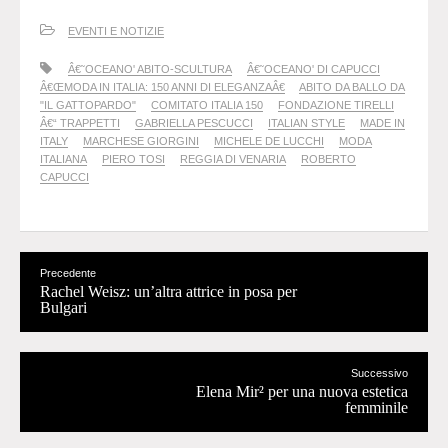
EVENTI E NOTIZIE
Â€˜OCEANO' ABITO-SCULTURA
Â€˜OCEANO' DI CAPUCCI
Â€ŒMODA IN ITALIA: 150 ANNI DI ELEGANZAÂ€
ABITO DA BALLO DA
"IL GATTOPARDO"
COMITATO ITALIA 150
FONDAZIONE TIRELLI
Â€“ TRAPPETTI
GABRIELLA PESCUCCI
ITALIAN STYLE
MADE IN
ITALY
MARCHESE GIORGINI
MICHELE DE LUCCHI
MODA
ITALIANA
PIERO TOSI
REGGIA DI VENARIA
ROBERTO
CAPUCCI
Precedente
Rachel Weisz: un’altra attrice in posa per
Bulgari
Successivo
Elena Mir² per una nuova estetica
femminile