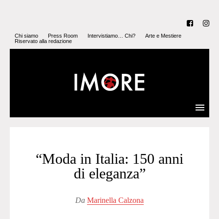
Chi siamo
Press Room
Intervistiamo… Chi?
Arte e Mestiere
Riservato alla redazione
“Moda in Italia: 150 anni
di eleganza”
Da
Marinella Calzona