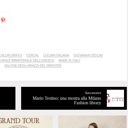
ALZATURIFICI
CERCAL
CUCINA ITALIANA
GIOVANNA CEOLINI
TURALE IMMATERIALE DELL’UNESCO
MADE IN ITALY
SALONE DEGLI ARAZZI DEL MINISTER
Successivo
Mario Testino: una mostra alla Milano
Fashion library