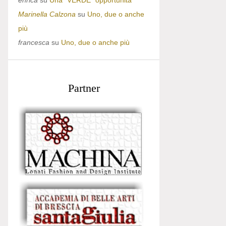
enrica
su
Una “VERDE” opportunità
Marinella Calzona
su
Uno, due o anche
più
francesca
su
Uno, due o anche più
Partner