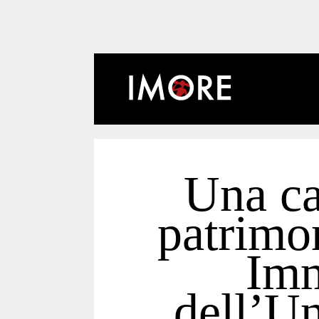
Una ca
patrimo
Imm
dell’Un