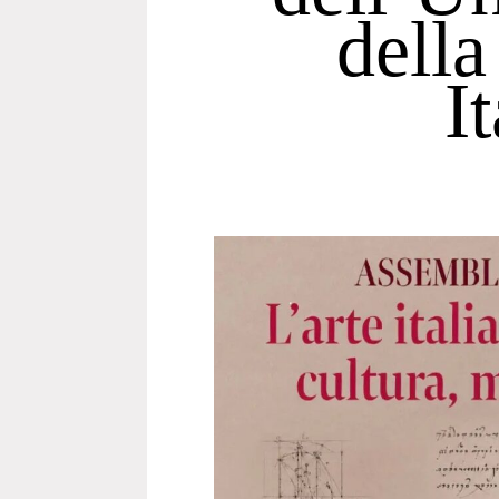
della
I