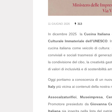
11 GIUGNO 2026
313
In dicembre 2025
la
Cucina Italiana
è
Culturale Immateriale dell’UNESCO
. 
cucina italiana come veicolo di cultura:
conviviali e sociali trasmessi di generazi
la condivisione del cibo, la creatività gas
di valori di inclusività e di sostenibilità a
Oggi portiamo a conoscenza di un nuov
Italy
più vicina ai contenuti della nostra
Assocalzaturifici
,
Museimpresa
,
Cer
Promotore presieduto da
Giovanna Ce
Italiana
sia inserita nella lista del patr