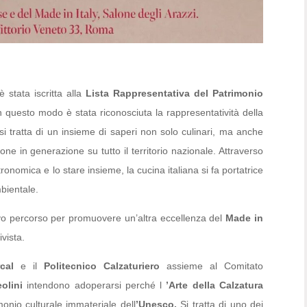
 stata iscritta alla
Lista Rappresentativa del Patrimonio
In questo modo è stata riconosciuta la rappresentatività della
 si tratta di un insieme di saperi non solo culinari, ma anche
one in generazione su tutto il territorio nazionale. Attraverso
tronomica e lo stare insieme, la cucina italiana si fa portatrice
mbientale.
o percorso per promuovere un’altra eccellenza del
Made in
 rivista.
cal
e il
Politecnico Calzaturiero
assieme al Comitato
olini
intendono adoperarsi perché l
’Arte della Calzatura
imonio culturale immateriale dell
’Unesco.
Si tratta di uno dei