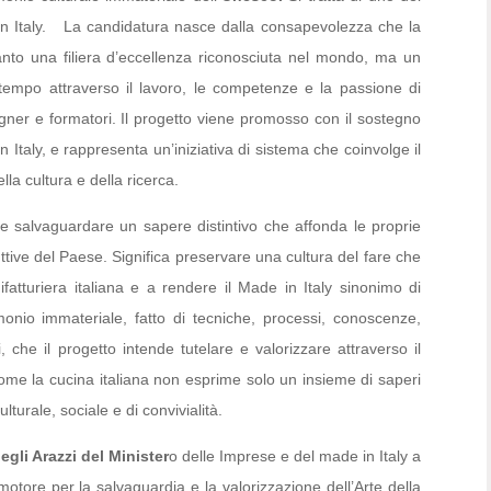
 in Italy. La candidatura nasce dalla consapevolezza che la
anto una filiera d’eccellenza riconosciuta nel mondo, ma un
l tempo attraverso il lavoro, le competenze e la passione di
signer e formatori. Il progetto viene promosso con il sostegno
 Italy, e rappresenta un’iniziativa di sistema che coinvolge il
la cultura e della ricerca.
e e salvaguardare un sapere distintivo che affonda le proprie
uttive del Paese. Significa preservare una cultura del fare che
nifatturiera italiana e a rendere il Made in Italy sinonimo di
nio immateriale, fatto di tecniche, processi, conoscenze,
i, che il progetto intende tutelare e valorizzare attraverso il
me la cucina italiana non esprime solo un insieme di saperi
turale, sociale e di convivialità.
egli Arazzi del Minister
o delle Imprese e del made in Italy a
motore per la salvaguardia e la valorizzazione dell’Arte della