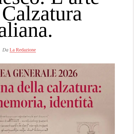
 Calzatura
taliana.
Da
La Redazione