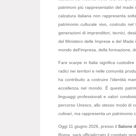
patrimoni più rappresentativi del made
calzatura italiana non rappresenta solt
patrimonio culturale vivo, costruito ne
generazioni di imprenditori, tecnici, de
del Ministero delle Imprese e del Made in
mondo dell’impresa, della formazione, del
Fare scarpe in Italia significa custodir
radici nei territori e nelle comunità prod
ha contribuito a costruire l’identità ma
eccellenza nel mondo. È questo patrimo
linguaggi professionali e valori condivis
percorso Unesco, allo stesso modo di co
culinari, ma rappresenta un patrimonio cul
Oggi 11 giugno 2026, presso il
Salone d
Roma, sarà ufficializzato il comitato pro