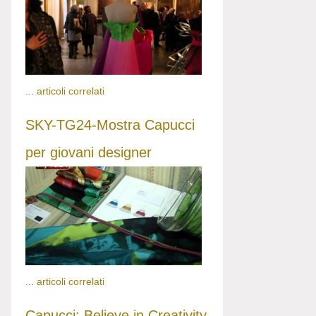
...
articoli correlati
SKY-TG24-Mostra Capucci
per giovani designer
...
articoli correlati
Capucci: Believe in Creativity