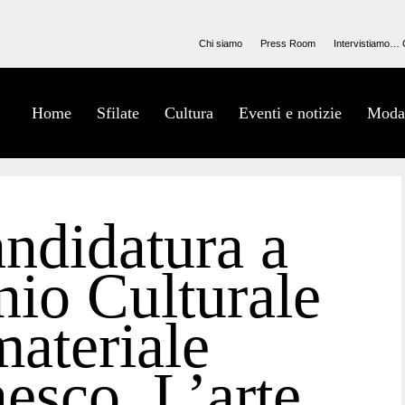
Chi siamo
Press Room
Intervistiamo… 
Home
Sfilate
Cultura
Eventi e notizie
Moda
ndidatura a
nio Culturale
ateriale
esco. L’arte