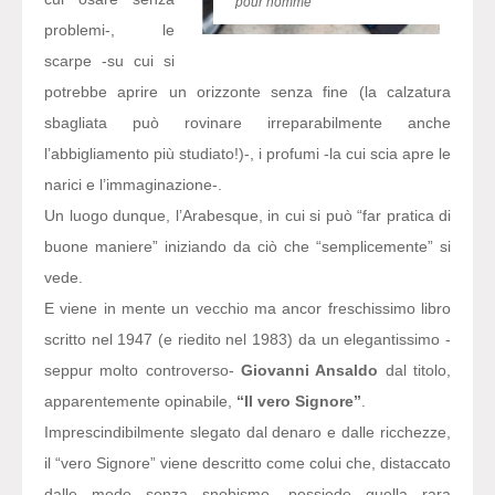
pour homme”
problemi-, le
scarpe -su cui si
potrebbe aprire un orizzonte senza fine (la calzatura
sbagliata può rovinare irreparabilmente anche
l’abbigliamento più studiato!)-, i profumi -la cui scia apre le
narici e l’immaginazione-.
Un luogo dunque, l’Arabesque, in cui si può “far pratica di
buone maniere” iniziando da ciò che “semplicemente” si
vede.
E viene in mente un vecchio ma ancor freschissimo libro
scritto nel 1947 (e riedito nel 1983) da un elegantissimo -
seppur molto controverso-
Giovanni Ansaldo
dal titolo,
apparentemente opinabile,
“Il vero Signore”
.
Imprescindibilmente slegato dal denaro e dalle ricchezze,
il “vero Signore” viene descritto come colui che, distaccato
dalle mode senza snobismo, possiede quella rara