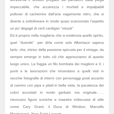
impeccabile, che accarezza i morbidi e impalpabili
pullover di cachemire dall’aria vagamente rétro, che si
diverte a sottolineare in modo quasi scanzonato l’aspetto
un po’ dégagé di certi cardigan “vissuti”.
Ed è proprio nella maglieria che si evidenzia quello spirito,
quel “duende” -per dirla come solo Albertazzi sapeva
farlo- che, intriso della passione spiccata per il vintage, da
sempre emerge in tutto ciò che apprezziamo di questo
luogo unico. La foggia un filo bombata dei maglioni a V, i
punti e le lavorazioni che rimandano a quelli visti in
vecchie fotografie di interni con personaggi posti accanto
al camino con pipa e plaid in bella vista, la pacatezza dei
colori accostati in modo garbato ma originale……
rievocano figure iconiche e maestre indiscusse di stile
come Cary Grant, il Duca di Windsor, Marcello
Mastroianni. Yves Saint Laurent………..