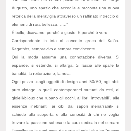
Augusto, uno spazio che accoglie e racconta una nuova
retorica della meraviglia attraverso un raffinato intreccio di
elementi di rara bellezza…….”
È bello, dicevamo, perché è giusto. E perché è vero.
Corrispondente in toto al concetto greco del Kalós-
Kagathòs, semprevivo e sempre convincente.
Qui la moda assume una connotazione diversa. Si
espande, si estende, si allarga. Si lascia alle spalle la
banalità, la reiterazione, la noia.
Ogni pezzo -dagli oggetti di design anni ’50/’60, agli abiti
puro vintage, a quelli contemporanei mutuati da essi, ai
gioielli/bijoux che rubano gli occhi, ai libri “introvabili”, alle
essenze inebrianti, ai cibi dai sapori inenarrabili- si
schiude alla scoperta e alla curiosità di chi ne voglia
trovare la passione sottesa e la cura dedicata nel cercare
l’eccellenza in ogni cosa da parte di colei che ha “messo