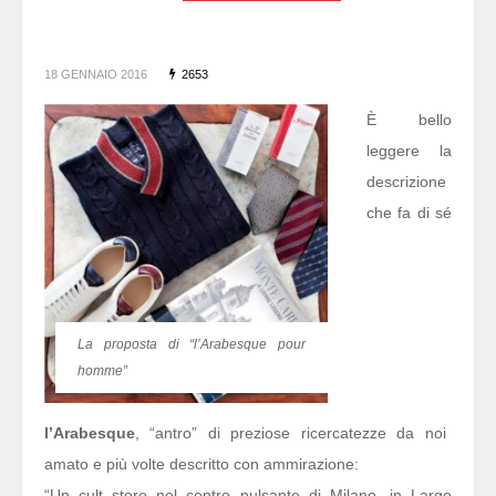
18 GENNAIO 2016
2653
È bello
leggere la
descrizione
che fa di sé
La proposta di “l’Arabesque pour
homme”
l’Arabesque
, “antro” di preziose ricercatezze da noi
amato e più volte descritto con ammirazione:
“Un cult store nel centro pulsante di Milano, in Largo