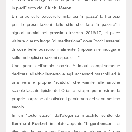
in piedi” tutto ciò,
Chichi Meroni
.
E mentre sulle passerelle milanesi “impazza” la frenesia
per le presentazioni dello stile che farà “impazzire” i
signori uomini nel prossimo inverno 2016/17, ci piace
visitare questo luogo “di meditazione” dove “occhi assetati
di cose belle possono finalmente (ri)posarsi e indugiare
sulle molteplici creazioni esposte….”.
Una parte dell’ampio spazio è infatti completamente
dedicata all’abbigliamento e agli accessori maschili ed è
una vera e propria “scatola” che -simile alle antiche
scatole laccate tipiche dell’Oriente- si apre per mostrare le
proprie sorprese ai sofisticati gentlemen del ventunesimo
secolo.
In un “testo sacro” dell’eleganza maschile scritto da
Bernhard Roetzel
-intitolato appunto
“Il gentleman”
– si
dice che la moda per l’uomo davvero elegante è una