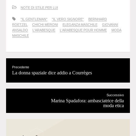
NOTE DI STILE PER LUI
"IL GENTLEMAN"
"IL VERO SIGNORE"
BERNHARD
ROETZEL
CHICHI MERONI
ELEGANZA MASCHILE
GIOVANNI
ANSALDO
L'ARABESQUE
L'ARABESQUE POUR HOMME
MODA
MASCHILE
Precedente
La donna spaziale dice addio a Courrèges
Successivo
Marina Spadafora: ambasciatrice della
moda etica