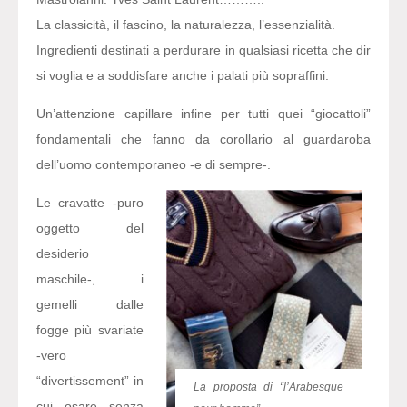
La classicità, il fascino, la naturalezza, l’essenzialità.
Ingredienti destinati a perdurare in qualsiasi ricetta che dir
si voglia e a soddisfare anche i palati più sopraffini.
Un’attenzione capillare infine per tutti quei “giocattoli”
fondamentali che fanno da corollario al guardaroba
dell’uomo contemporaneo -e di sempre-.
Le cravatte -puro
oggetto del
desiderio
maschile-, i
gemelli dalle
fogge più svariate
-vero
“divertissement” in
La proposta di “l’Arabesque
cui osare senza