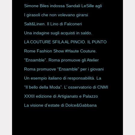
HAUTE COUTURE
Simone Biles indossa Sandali LeSille agli
ESPY Awards 2026
I girasoli che non volevano girarsi
Salt&Linen. Il Lino di Falconeri
Una indagine sugli acquisti in saldo.
LA COUTURE SFILA AL PINCIO. IL PUNTO
CON ALESSANDRO ONORATO E
Rome Fashion Show #Haute Couture.
ROBERTA ANGELILLI
“Ensamble”. Roma promuove gli Atelier
Storici
Roma promuove “Ensamble” per i giovani
Un esempio italiano di responsabilità. La
Rete Slow Fiber
“Il bello della Moda”. L’ osservatorio di CNMI
XXXII edizione di Artigianato e Palazzo
La visione d’estate di Dolce&Gabbana