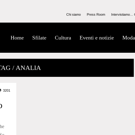
Chi siamo
Press Room
Intervistiamo… 
Home
Sfilate
Cultura
Eventi e notizie
Moda
TAG / ANALIA
3201
o
he
Se