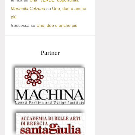
enrica
su
Una “VERDE” opportunità
Marinella Calzona
su
Uno, due o anche
più
francesca
su
Uno, due o anche più
Partner