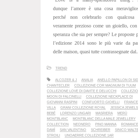
dunque l’amore è una cosa meraviglios
perché non celebrarlo con qualcosa 
veramente prezioso come un gioiello, con
speranza che sia per sempre? Le proposte 
l’edizione 2014 sono le più varie da pa
delle maison, quasi tutte contrassegnate dal..
TREND
ALCOZER & J
ANALIA
ANELLO PAPILLON DI SI
CHANTECLER
COLLEZIONE COR MAGNUM DI TUUM
COLLEZIONE LOVE DI DAVITE E DELUCCHI
COLLEZI
MOON DI FALCINELLI
COLLEZIONE NECKPLACE DI
GIOVANNI RASPINI
CONFUORTO GIOIELLI
FRANCE
VILLA
GRANI COLLEZIONE ROYAL
JESSICA JEWELS
BEBÉ
LORENZO UNGARI
MASRIERA
MERÙ
MONTBLANC
MONTBLANC DELLA MALE JEWELLERY
COLLECTION
NEONERO
PINO MANNA
ROMANCE
DAMÌ
SAN VALENTINO
SCHREIBER
SINICO WALT
STROILI
UNOAERRE COLLEZIONE 1AR