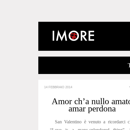
14 FEBBRAIO 2014
Amor ch’a nullo amat
amar perdona
San Valentino è venuto a ricordarci c
“Love is a many-splendored thing”. 