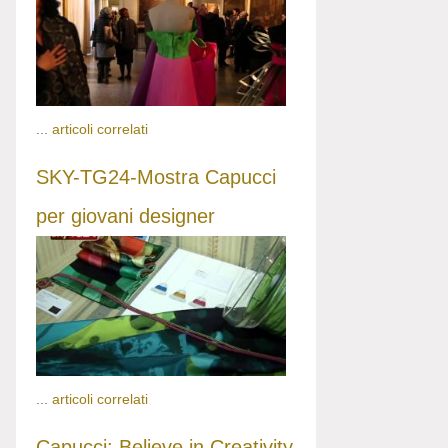
...
articoli correlati
SKY-TG24-Mostra Capucci
per giovani designer
...
articoli correlati
Capucci: Believe in Creativity