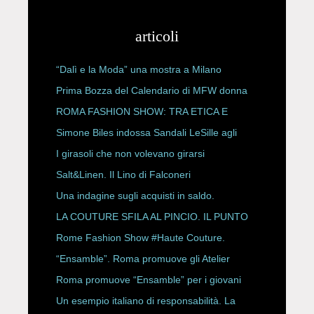
articoli
“Dalì e la Moda” una mostra a Milano
Prima Bozza del Calendario di MFW donna
P/E 2027
ROMA FASHION SHOW: TRA ETICA E
HAUTE COUTURE
Simone Biles indossa Sandali LeSille agli
ESPY Awards 2026
I girasoli che non volevano girarsi
Salt&Linen. Il Lino di Falconeri
Una indagine sugli acquisti in saldo.
LA COUTURE SFILA AL PINCIO. IL PUNTO
CON ALESSANDRO ONORATO E
Rome Fashion Show #Haute Couture.
ROBERTA ANGELILLI
“Ensamble”. Roma promuove gli Atelier
Storici
Roma promuove “Ensamble” per i giovani
Un esempio italiano di responsabilità. La