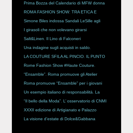
Prima Bozza del Calendario di MFW donna
P/E 2027
ROMA FASHION SHOW: TRA ETICA E
HAUTE COUTURE
Simone Biles indossa Sandali LeSille agli
ESPY Awards 2026
I girasoli che non volevano girarsi
Salt&Linen. Il Lino di Falconeri
Una indagine sugli acquisti in saldo.
LA COUTURE SFILA AL PINCIO. IL PUNTO
CON ALESSANDRO ONORATO E
Rome Fashion Show #Haute Couture.
ROBERTA ANGELILLI
“Ensamble”. Roma promuove gli Atelier
Storici
Roma promuove “Ensamble” per i giovani
Un esempio italiano di responsabilità. La
Rete Slow Fiber
“Il bello della Moda”. L’ osservatorio di CNMI
XXXII edizione di Artigianato e Palazzo
La visione d’estate di Dolce&Gabbana