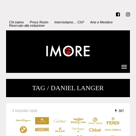
Chi siamo
Press Room
Intervistiamo… Chi?
Arte e Mestiere
Riservato alla redazione
TAG / DANIEL LANGER
3 GIUGNO 2026
387