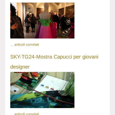
...
articoli correlati
SKY-TG24-Mostra Capucci per giovani
designer
...
articoli correlati