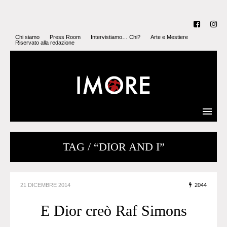
Chi siamo
Press Room
Intervistiamo… Chi?
Arte e Mestiere
Riservato alla redazione
TAG / “DIOR AND I”
21 DICEMBRE 2014
2044
E Dior creò Raf Simons