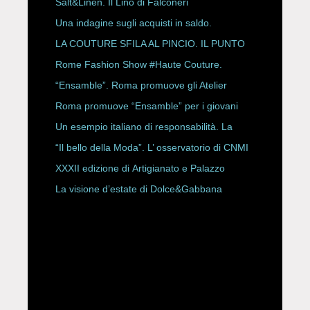
Salt&Linen. Il Lino di Falconeri
Una indagine sugli acquisti in saldo.
LA COUTURE SFILA AL PINCIO. IL PUNTO
CON ALESSANDRO ONORATO E
Rome Fashion Show #Haute Couture.
ROBERTA ANGELILLI
“Ensamble”. Roma promuove gli Atelier
Storici
Roma promuove “Ensamble” per i giovani
Un esempio italiano di responsabilità. La
Rete Slow Fiber
“Il bello della Moda”. L’ osservatorio di CNMI
XXXII edizione di Artigianato e Palazzo
La visione d’estate di Dolce&Gabbana