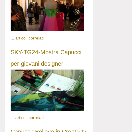
...
articoli correlati
SKY-TG24-Mostra Capucci
per giovani designer
...
articoli correlati
Capucci: Believe in Creativity