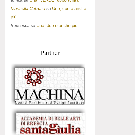
enrica
su
Una “VERDE” opportunità
Marinella Calzona
su
Uno, due o anche
più
francesca
su
Uno, due o anche più
Partner