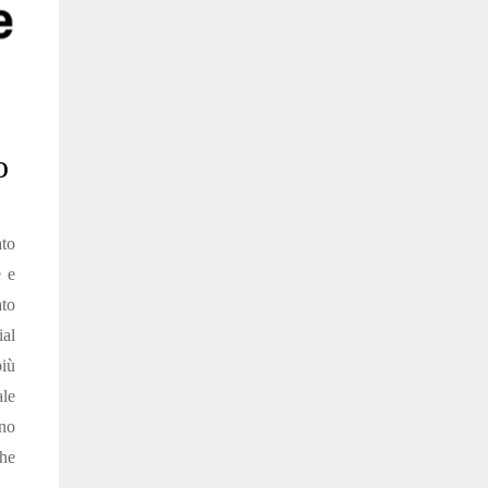
o
ato
e e
ato
ial
più
ale
no
che
..