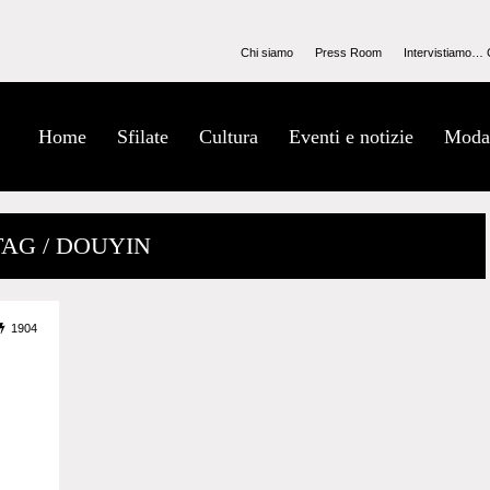
Chi siamo
Press Room
Intervistiamo… 
Home
Sfilate
Cultura
Eventi e notizie
Moda
TAG / DOUYIN
1904