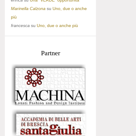
enrica
su
Una “VERDE” opportunità
Marinella Calzona
su
Uno, due o anche
più
francesca
su
Uno, due o anche più
Partner