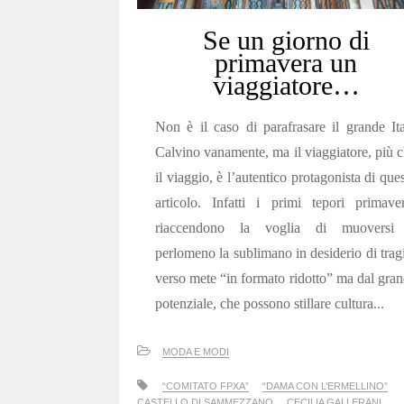
Se un giorno di
primavera un
viaggiatore…
Non è il caso di parafrasare il grande It
Calvino vanamente, ma il viaggiatore, più 
il viaggio, è l’autentico protagonista di que
articolo. Infatti i primi tepori primaver
riaccendono la voglia di muoversi
perlomeno la sublimano in desiderio di tragi
verso mete “in formato ridotto” ma dal gra
potenziale, che possono stillare cultura...
MODA E MODI
“COMITATO FPXA”
“DAMA CON L’ERMELLINO”
CASTELLO DI SAMMEZZANO
CECILIA GALLERANI