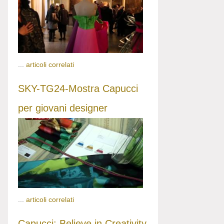
...
articoli correlati
SKY-TG24-Mostra Capucci
per giovani designer
...
articoli correlati
Capucci: Believe in Creativity