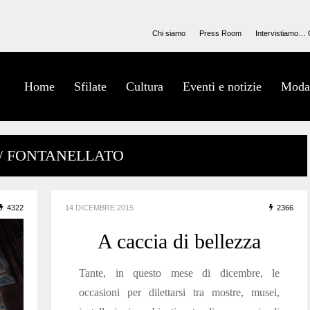
Chi siamo
Press Room
Intervistiamo… 
Home
Sfilate
Cultura
Eventi e notizie
Moda
 / FONTANELLATO
4322
14 DICEMBRE 2015
2366
A caccia di bellezza
Tante, in questo mese di dicembre, le
occasioni per dilettarsi tra mostre, musei,