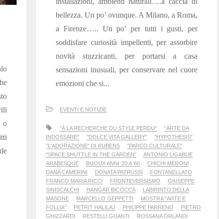
installazioni, ambienti naturali….a caccia di
bellezza. Un po’ ovunque. A Milano, a Roma,
a Firenze….. Un po’ per tutti i gusti, per
soddisfare curiosità impellenti, per assorbire
novità stuzzicanti, per portarsi a casa
alo
sensazioni inusuali, per conservare nel cuore
che
emozioni che si...
sto
ili
EVENTI E NOTIZIE
 o
"À LA RECHERCHE DU STYLE PERDU"
"ARTE DA
tti
INDOSSARE"
"DOLCE VITA GALLERY"
"HYPOTHESIS"
"L'ADORAZIONE" DI RUBENS
"PARCO CULTURALE"
nde
"SPACE SHUTTLE IN THE GARDEN"
ANTONIO LIGABUE
ARABESQUE
BIJOUX ANNI '20 A '60
CHICHI MERONI
DANA CAMERINI
DONATA PATRUSSI
FONTANELLATO
FRANCO MARIA RICCI
FRONTEVERSISMO
GIUSEPPE
SINISCALCHI
HANGAR BICOCCA
LABIRINTO DELLA
MASONE
MARCELLO GEPPETTI
MOSTRA "ARTE E
FOLLIA"
PETRIT HALILAJ
PHILIPPE PARRENO
PIETRO
GHIZZARDI
RESTELLI GUANTI
ROSSANA ORLANDI