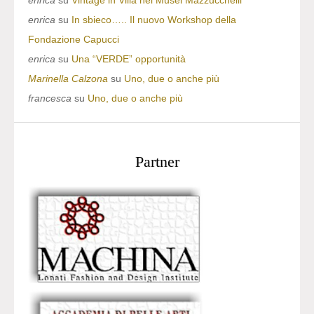
enrica
su
Vintage in Villa nei Musei Mazzucchelli
enrica
su
In sbieco….. Il nuovo Workshop della
Fondazione Capucci
enrica
su
Una “VERDE” opportunità
Marinella Calzona
su
Uno, due o anche più
francesca
su
Uno, due o anche più
Partner