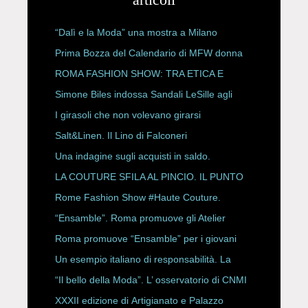
“Dalì e la Moda” una mostra a Milano
Prima Bozza del Calendario di MFW donna
P/E 2027
ROMA FASHION SHOW: TRA ETICA E
HAUTE COUTURE
Simone Biles indossa Sandali LeSille agli
ESPY Awards 2026
I girasoli che non volevano girarsi
Salt&Linen. Il Lino di Falconeri
Una indagine sugli acquisti in saldo.
LA COUTURE SFILA AL PINCIO. IL PUNTO
CON ALESSANDRO ONORATO E
Rome Fashion Show #Haute Couture.
ROBERTA ANGELILLI
“Ensamble”. Roma promuove gli Atelier
Storici
Roma promuove “Ensamble” per i giovani
Un esempio italiano di responsabilità. La
Rete Slow Fiber
“Il bello della Moda”. L’ osservatorio di CNMI
XXXII edizione di Artigianato e Palazzo