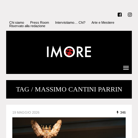
Chi siamo
Press Room
Intervistiamo… Chi?
Arte e Mestiere
Riservato alla redazione
TAG / MASSIMO CANTINI PARRIN
19 MAGGIO 2026
346