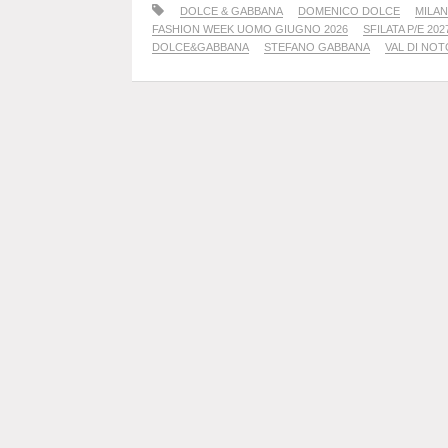
DOLCE & GABBANA
DOMENICO DOLCE
MILA
FASHION WEEK UOMO GIUGNO 2026
SFILATA P/E 202
DOLCE&GABBANA
STEFANO GABBANA
VAL DI NOT