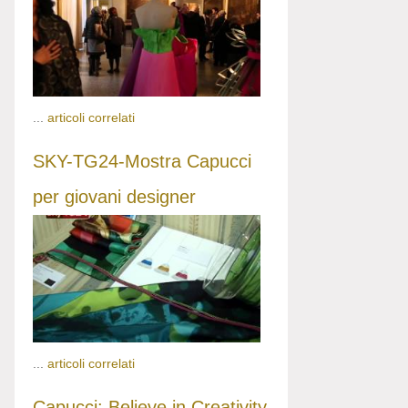
...
articoli correlati
SKY-TG24-Mostra Capucci
per giovani designer
...
articoli correlati
Capucci: Believe in Creativity