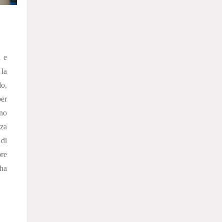
a e
 la
o,
er
ano
za
di
ore
ha