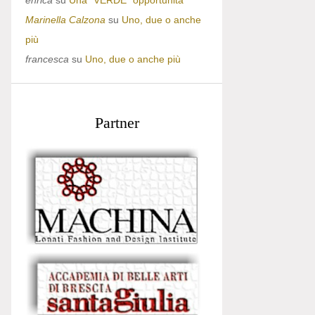
enrica
su
Una “VERDE” opportunità
Marinella Calzona
su
Uno, due o anche
più
francesca
su
Uno, due o anche più
Partner