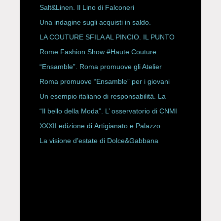
Salt&Linen. Il Lino di Falconeri
Una indagine sugli acquisti in saldo.
LA COUTURE SFILA AL PINCIO. IL PUNTO
CON ALESSANDRO ONORATO E
Rome Fashion Show #Haute Couture.
ROBERTA ANGELILLI
“Ensamble”. Roma promuove gli Atelier
Storici
Roma promuove “Ensamble” per i giovani
Un esempio italiano di responsabilità. La
Rete Slow Fiber
“Il bello della Moda”. L’ osservatorio di CNMI
XXXII edizione di Artigianato e Palazzo
La visione d’estate di Dolce&Gabbana