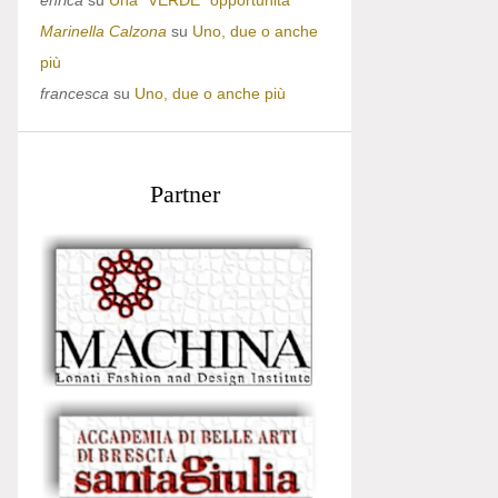
enrica
su
Una “VERDE” opportunità
Marinella Calzona
su
Uno, due o anche
più
francesca
su
Uno, due o anche più
Partner