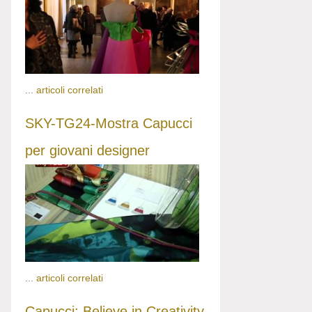
...
articoli correlati
SKY-TG24-Mostra Capucci
per giovani designer
...
articoli correlati
Capucci: Believe in Creativity