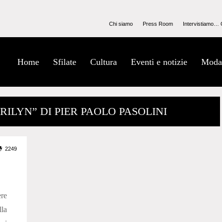
Chi siamo
Press Room
Intervistiamo… 
Home
Sfilate
Cultura
Eventi e notizie
Moda
ARILYN” DI PIER PAOLO PASOLINI
2249
ere
lla