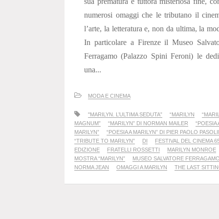
sua prematura e tuttora misteriosa fine, co
numerosi omaggi che le tributano il cine
l’arte, la letteratura e, non da ultima, la mo
In particolare a Firenze il Museo Salvat
Ferragamo (Palazzo Spini Feroni) le ded
una...
MODA E CINEMA
"MARILYN. L’ULTIMA SEDUTA”
“MARILYN
“MARI
MAGNUM”
“MARILYN” DI NORMAN MAILER
“POESIA 
MARILYN”
“POESIA A MARILYN” DI PIER PAOLO PASOLI
“TRIBUTE TO MARILYN”
DI
FESTIVAL DEL CINEMA 6
EDIZIONE
FRATELLI ROSSETTI
MARILYN MONROE
MOSTRA “MARILYN”
MUSEO SALVATORE FERRAGAM
NORMA JEAN
OMAGGI A MARILYN
THE LAST SITTIN