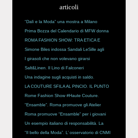
articoli
“Dalì e la Moda” una mostra a Milano
Prima Bozza del Calendario di MFW donna
P/E 2027
ROMA FASHION SHOW: TRA ETICA E
HAUTE COUTURE
Simone Biles indossa Sandali LeSille agli
ESPY Awards 2026
I girasoli che non volevano girarsi
Salt&Linen. Il Lino di Falconeri
Una indagine sugli acquisti in saldo.
LA COUTURE SFILA AL PINCIO. IL PUNTO
CON ALESSANDRO ONORATO E
Rome Fashion Show #Haute Couture.
ROBERTA ANGELILLI
“Ensamble”. Roma promuove gli Atelier
Storici
Roma promuove “Ensamble” per i giovani
Un esempio italiano di responsabilità. La
Rete Slow Fiber
“Il bello della Moda”. L’ osservatorio di CNMI