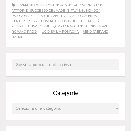
"APPUNTAMENTI CON L'INGEGNO: ALLA SCOPERTA DEI
FATTORI DI SUCCESSO DEL MADE IN ITALY NEL MONDO"
“ECONOMIA 4.0”
ARTIGIANALITÀ
CARLO CALENDA
CENTERGROSS
COMITATO LEONARDO
CREATIVITÀ
FILIERA
LUISA TODINI
QUARTA RIVOLUZIONE INDUSTRALE
ROMANO PRODI
UCID EMILIA-ROMAGNA
VENDITA BRAND
ITALIANI
Categorie