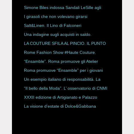
HAUTE COUTURE
Simone Biles indossa Sandali LeSille agli
ESPY Awards 2026
I girasoli che non volevano girarsi
Salt&Linen. Il Lino di Falconeri
Una indagine sugli acquisti in saldo.
LA COUTURE SFILA AL PINCIO. IL PUNTO
CON ALESSANDRO ONORATO E
Rome Fashion Show #Haute Couture.
ROBERTA ANGELILLI
“Ensamble”. Roma promuove gli Atelier
Storici
Roma promuove “Ensamble” per i giovani
Un esempio italiano di responsabilità. La
Rete Slow Fiber
“Il bello della Moda”. L’ osservatorio di CNMI
XXXII edizione di Artigianato e Palazzo
La visione d’estate di Dolce&Gabbana