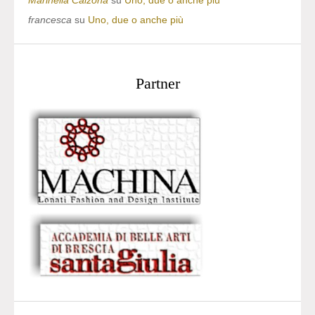
Marinella Calzona
su
Uno, due o anche più
francesca
su
Uno, due o anche più
Partner