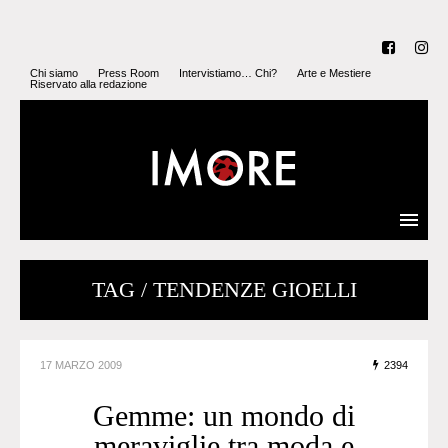
Chi siamo
Press Room
Intervistiamo… Chi?
Arte e Mestiere
Riservato alla redazione
TAG / TENDENZE GIOELLI
17 MARZO 2009
2394
Gemme: un mondo di
meraviglie tra moda e