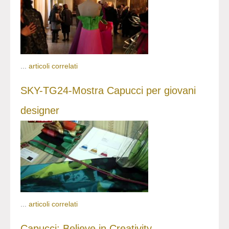
...
articoli correlati
SKY-TG24-Mostra Capucci per giovani
designer
...
articoli correlati
Capucci: Believe in Creativity