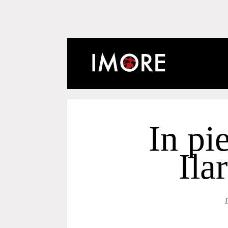
In pi
Ila