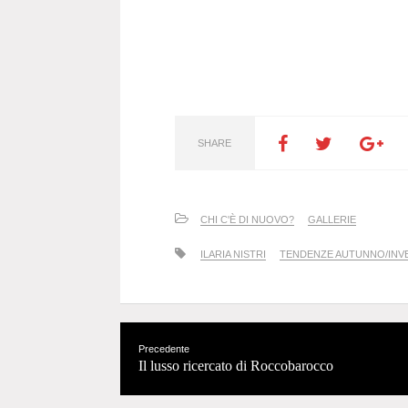
SHARE
CHI C'È DI NUOVO?
GALLERIE
ILARIA NISTRI
TENDENZE AUTUNNO/INVE
Precedente
Il lusso ricercato di Roccobarocco