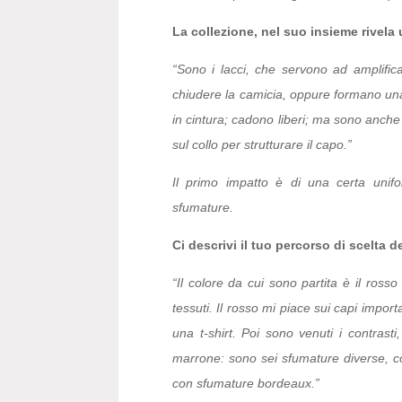
La collezione, nel suo insieme rivela 
“Sono i lacci, che servono ad amplific
chiudere la camicia, oppure formano una 
in cintura; cadono liberi; ma sono anche s
sul collo per strutturare il capo.”
Il primo impatto è di una certa unif
sfumature.
Ci descrivi il tuo percorso di scelta d
“Il colore da cui sono partita è il rosso
tessuti. Il rosso mi piace sui capi import
una t-shirt. Poi sono venuti i contrast
marrone: sono sei sfumature diverse, co
con sfumature bordeaux.”