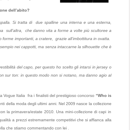
ione dell’abito?
 spalla. Si tratta di due spalline una interna e una esterna,
a sull’altra, che danno vita a forme a volte più scultoree a
o forme importanti, a cratere, grazie all’imbottitura in ovatta.
sempio nei cappotti, ma senza intaccarne la silhouette che è
ibilità del capo, per questo ho scelto gli intarsi in jersey o
 ton sur ton: in questo modo non si notano, ma danno agio al
da Vogue Italia
fra i finalisti del prestigioso concorso
“Who is
nti della moda degli ultimi anni. Nel 2009 nasce la collezione
on la primavera/estate 2010. Una mini-collezione di capi in
 qualità a prezzi estremamente competitivi che si affianca alla
ella che stiamo commentando con lei .