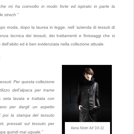
 che mi ha coinvolto in modo forte ed ispirato in parte la
le strech.”
ampo moda, dopo la laurea in legge, nell ‘azienda di tessuti di
za tecnica dei tessuti, dei trattamenti e finissaggi che si
 dell’abito ed è ben evidenziata nella collezione attuale.
.
 tessuti. Per questa collezione
ilizzo dell’alpaca per trame
 seta lavata e trattata con
etano per dargli un aspetto
 poi la stampa del tessuto
inti, pressati sul tessuto per
Ilaria Nistri A/I '10-11
ampa quindi mai uguale.”