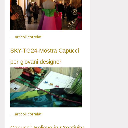
...
articoli correlati
SKY-TG24-Mostra Capucci
per giovani designer
...
articoli correlati
Capucci: Believe in Creativity