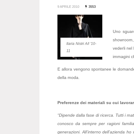
9 APRILE 2010
3553
Uno sguard
showroom, 
Ilaria Nistri A/I '10-
vederli nel
11
immagini ch
E allora vengono spontanee le domande d
della moda.
Preferenze dei materiali su cui lavora
“Dipende dalla fase di ricerca. Tutti i ma
conosco da sempre per ragioni familia
generazioni. All’interno dell’azienda 