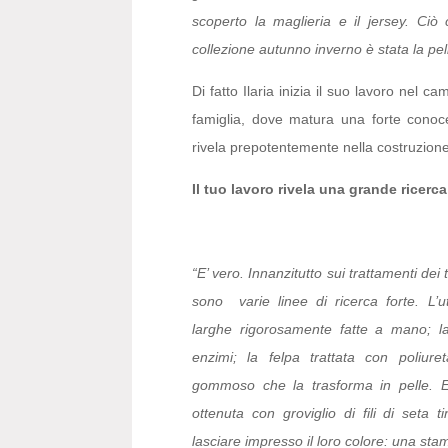
scoperto la maglieria e il jersey. Ciò
collezione autunno inverno è stata la pel
Di fatto Ilaria inizia il suo lavoro nel c
famiglia, dove matura una forte conocen
rivela prepotentemente nella costruzione
Il tuo lavoro rivela una grande ricerca
“E’ vero. Innanzitutto sui trattamenti dei
sono varie linee di ricerca forte. L’ut
larghe rigorosamente fatte a mano; la
enzimi; la felpa trattata con poliur
gommoso che la trasforma in pelle. E
ottenuta con groviglio di fili di seta t
lasciare impresso il loro colore: una st