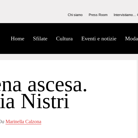
Chi siamo
Press Room
Intervistiamo… 
Home
Sfilate
Cultura
Eventi e notizie
Moda
ena ascesa.
ria Nistri
Da
Marinella Calzona