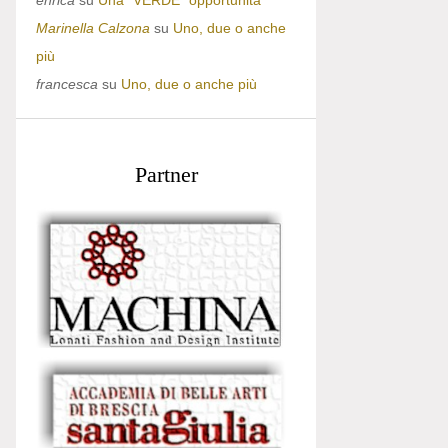
enrica
su
Una “VERDE” opportunità
Marinella Calzona
su
Uno, due o anche
più
francesca
su
Uno, due o anche più
Partner