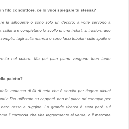
un filo conduttore, ce lo vuoi spiegare tu stessa?
are la silhouette o sono solo un decoro; a volte servono a
collana e completano lo scollo di una t-shirt, si trasformano
emplici tagli sulla manica o sono lacci tubolari sulle spalle e
ormità nel colore. Ma poi pian piano vengono fuori tante
ella paletta?
 della matassa di fili di seta che è servita per tingere alcuni
anti e l’ho utilizzato su cappotti, non mi piace ad esempio per
i, nero rosso e ruggine. La grande ricerca è stata però sul
me il corteccia che vira leggermente al verde, o il marrone