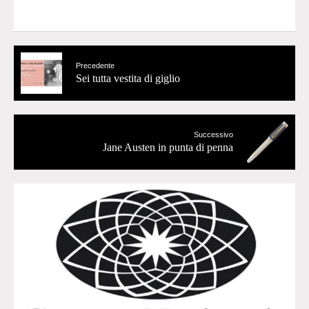
Precedente
Sei tutta vestita di giglio
Successivo
Jane Austen in punta di penna