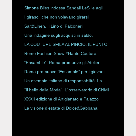
HAUTE COUTURE
Simone Biles indossa Sandali LeSille agli
ESPY Awards 2026
I girasoli che non volevano girarsi
Salt&Linen. Il Lino di Falconeri
Una indagine sugli acquisti in saldo.
LA COUTURE SFILA AL PINCIO. IL PUNTO
CON ALESSANDRO ONORATO E
Rome Fashion Show #Haute Couture.
ROBERTA ANGELILLI
“Ensamble”. Roma promuove gli Atelier
Storici
Roma promuove “Ensamble” per i giovani
Un esempio italiano di responsabilità. La
Rete Slow Fiber
“Il bello della Moda”. L’ osservatorio di CNMI
XXXII edizione di Artigianato e Palazzo
La visione d’estate di Dolce&Gabbana