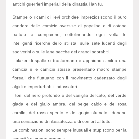
antichi guerrieri imperiali della dinastia Han fu.
Stampe o ricami di lievi orchidee impreziosiscono il puro
candore delle camicie oversize di popeline e di cotone
battuto e compaiono, sottolineando ogni volta le
intelligenti ricerche dello stilista, sulle sete lucenti degli
spolverini o sulle lane secche dei grandi soprabiti.
I blazer di spalle si trasformano e appaiono simili a una
camicia e le camicie stesse presentano macro stampe
floreali che fluttuano con il movimento cadenzato degli
algidi e imperturbabili indossatori.
I toni del nero profondo e del vaniglia delicato, del verde
giada e del giallo ambra, del beige caldo e del rosa
corallo, del rosso spento e del grigio sfumato…donano
una sensazione di rilassatezza e di confort al tutto.
Le combinazioni sono sempre inusuali e stupiscono per la
capacità di creare armonia.