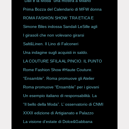
“Dalì e la Moda” una mostra a Milano
Prima Bozza del Calendario di MFW donna
P/E 2027
ROMA FASHION SHOW: TRA ETICA E
HAUTE COUTURE
Simone Biles indossa Sandali LeSille agli
ESPY Awards 2026
I girasoli che non volevano girarsi
Salt&Linen. Il Lino di Falconeri
Una indagine sugli acquisti in saldo.
LA COUTURE SFILA AL PINCIO. IL PUNTO
CON ALESSANDRO ONORATO E
Rome Fashion Show #Haute Couture.
ROBERTA ANGELILLI
“Ensamble”. Roma promuove gli Atelier
Storici
Roma promuove “Ensamble” per i giovani
Un esempio italiano di responsabilità. La
Rete Slow Fiber
“Il bello della Moda”. L’ osservatorio di CNMI
XXXII edizione di Artigianato e Palazzo
La visione d’estate di Dolce&Gabbana