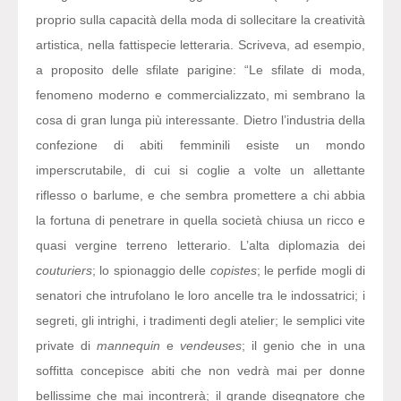
proprio sulla capacità della moda di sollecitare la creatività
artistica, nella fattispecie letteraria. Scriveva, ad esempio,
a proposito delle sfilate parigine: “Le sfilate di moda,
fenomeno moderno e commercializzato, mi sembrano la
cosa di gran lunga più interessante. Dietro l’industria della
confezione di abiti femminili esiste un mondo
imperscrutabile, di cui si coglie a volte un allettante
riflesso o barlume, e che sembra promettere a chi abbia
la fortuna di penetrare in quella società chiusa un ricco e
quasi vergine terreno letterario. L’alta diplomazia dei
couturiers
; lo spionaggio delle
copistes
; le perfide mogli di
senatori che intrufolano le loro ancelle tra le indossatrici; i
segreti, gli intrighi, i tradimenti degli atelier; le semplici vite
private di
mannequin
e
vendeuses
; il genio che in una
soffitta concepisce abiti che non vedrà mai per donne
bellissime che mai incontrerà; il grande disegnatore che