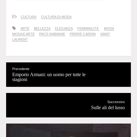
CULTURA
CULTURA DI MODA
ARTE
BELLEZZA
ELEGANZA
FEMMINILITÀ
MODA
MODA E ARTE
PACO RABANNE
PIERRE CARDIN
SAINT
LAURENT
Precedente
Emporio Armani: un uomo per tutte le
stagioni
Successivo
Sulle ali del lusso