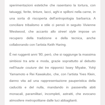
sperimentazioni estetiche che rasentano la tortura, con
tatuaggi, ferite, tinture, lacci, aghi e spilloni nella carne, in
una sorta di riscoperta dell’antropologia barbarica. A
conciliare tribalismo e stile ci pensò in seguito Vivienne
Westwood, che accanto allo
street style
impose un
recupero della tradizione e della tecnica, anche
collaborando con l’artista Keith Haring.
È nei ruggenti anni ’80, però, che si raggiunge la massima
simbiosi tra arte e moda, grazie soprattutto al debutto
nell’
haute couture
dei tre nipponici Issey Miyake, Yohji
Yamamoto e Rei Kawakubo, che, con l’artista Yves Klein,
danno vita ad una rappresentazione pauperistica della
caducità e del nulla, mandando in passerella abiti
monacali, paramilitari, incompleti, astratti, che evocano
atmosfere metropolitane dalle luci abbaglianti.