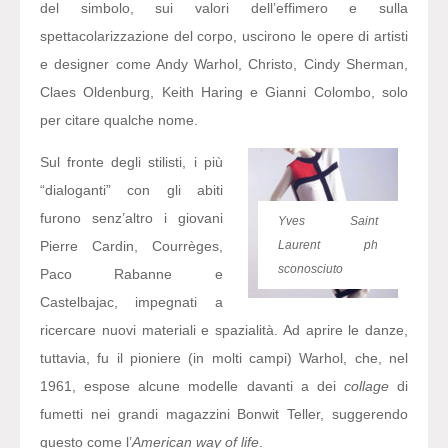
del simbolo, sui valori dell’effimero e sulla
spettacolarizzazione del corpo, uscirono le opere di artisti
e designer come Andy Warhol, Christo, Cindy Sherman,
Claes Oldenburg, Keith Haring e Gianni Colombo, solo
per citare qualche nome.
Sul fronte degli stilisti, i più
“dialoganti” con gli abiti
furono senz’altro i giovani
Yves Saint
Pierre Cardin, Courrèges,
Laurent ph
sconosciuto
Paco Rabanne e
Castelbajac, impegnati a
ricercare nuovi materiali e spazialità. Ad aprire le danze,
tuttavia, fu il pioniere (in molti campi) Warhol, che, nel
1961, espose alcune modelle davanti a dei
collage
di
fumetti nei grandi magazzini Bonwit Teller, suggerendo
questo come l’
American way of life
.