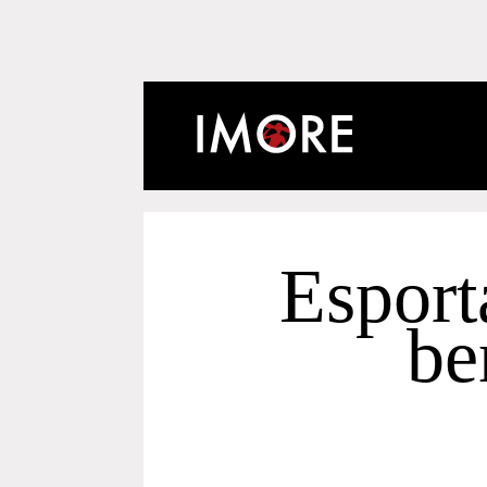
Esporta
be