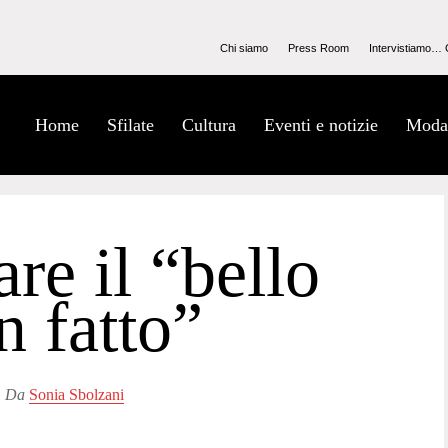
Chi siamo
Press Room
Intervistiamo… 
Home
Sfilate
Cultura
Eventi e notizie
Moda
re il “bello
n fatto”
Da
Sonia Sbolzani