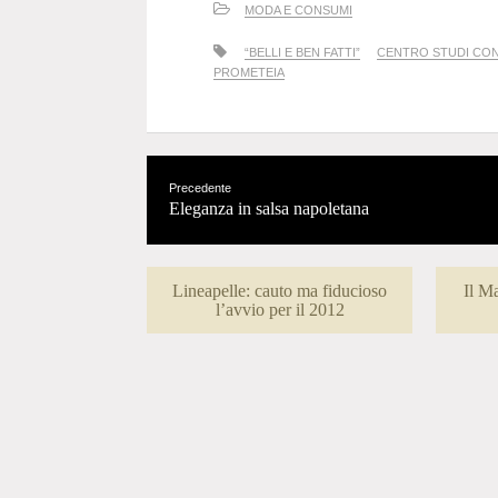
MODA E CONSUMI
“BELLI E BEN FATTI”
CENTRO STUDI CON
PROMETEIA
Precedente
Eleganza in salsa napoletana
Lineapelle: cauto ma fiducioso
Il M
l’avvio per il 2012