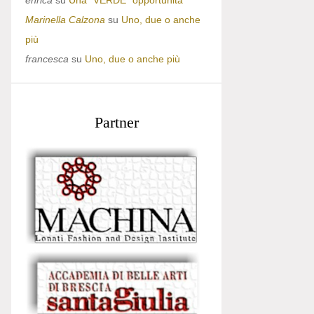
enrica
su
Una “VERDE” opportunità
Marinella Calzona
su
Uno, due o anche
più
francesca
su
Uno, due o anche più
Partner