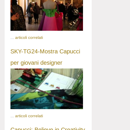
...
articoli correlati
SKY-TG24-Mostra Capucci
per giovani designer
...
articoli correlati
Capucci: Believe in Creativity