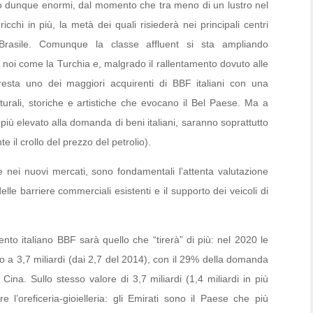
no dunque enormi, dal momento che tra meno di un lustro nel
cchi in più, la metà dei quali risiederà nei principali centri
 Brasile. Comunque la classe
affluent
si sta ampliando
a noi come la Turchia e, malgrado il rallentamento dovuto alle
esta uno dei maggiori acquirenti di BBF italiani con una
lturali, storiche e artistiche che evocano il Bel Paese. Ma a
o più elevato alla domanda di beni italiani, saranno soprattutto
e il crollo del prezzo del petrolio).
e nei nuovi mercati, sono fondamentali l’attenta valutazione
delle barriere commerciali esistenti e il supporto dei veicoli di
ento italiano BBF sarà quello che “tirerà” di più: nel 2020 le
no a 3,7 miliardi (dai 2,7 del 2014), con il 29% della domanda
Cina. Sullo stesso valore di 3,7 miliardi (1,4 miliardi in più
 l’oreficeria-gioielleria: gli Emirati sono il Paese che più