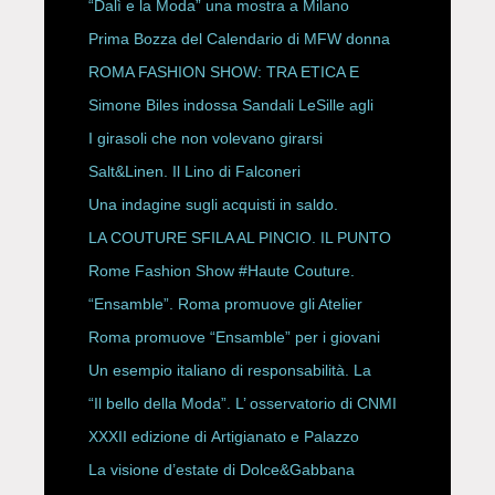
“Dalì e la Moda” una mostra a Milano
Prima Bozza del Calendario di MFW donna
P/E 2027
ROMA FASHION SHOW: TRA ETICA E
HAUTE COUTURE
Simone Biles indossa Sandali LeSille agli
ESPY Awards 2026
I girasoli che non volevano girarsi
Salt&Linen. Il Lino di Falconeri
Una indagine sugli acquisti in saldo.
LA COUTURE SFILA AL PINCIO. IL PUNTO
CON ALESSANDRO ONORATO E
Rome Fashion Show #Haute Couture.
ROBERTA ANGELILLI
“Ensamble”. Roma promuove gli Atelier
Storici
Roma promuove “Ensamble” per i giovani
Un esempio italiano di responsabilità. La
Rete Slow Fiber
“Il bello della Moda”. L’ osservatorio di CNMI
XXXII edizione di Artigianato e Palazzo
La visione d’estate di Dolce&Gabbana