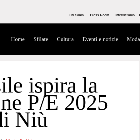
Chi siamo
Press Room
Intervistiamo… 
Home
Sfilate
Cultura
Eventi e notizie
Moda
ile ispira la
one P/E 2025
di Niù