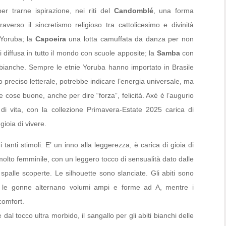
 per trarne ispirazione, nei riti del
Candomblé
, una forma
traverso il sincretismo religioso tra cattolicesimo e divinità
 Yoruba; la
Capoeira
una lotta camuffata da danza per non
i diffusa in tutto il mondo con scuole apposite; la
Samba
con
e bianche. Sempre le etnie Yoruba hanno importato in Brasile
o preciso letterale, potrebbe indicare l’energia universale, ma
cose buone, anche per dire “forza”, felicità. Axè è l’augurio
di vita, con la collezione Primavera-Estate 2025 carica di
gioia di vivere.
tanti stimoli. E’ un inno alla leggerezza, è carica di gioia di
molto femminile, con un leggero tocco di sensualità dato dalle
palle scoperte. Le silhouette sono slanciate. Gli abiti sono
r; le gonne alternano volumi ampi e forme ad A, mentre i
 comfort.
e dal tocco ultra morbido, il sangallo per gli abiti bianchi delle