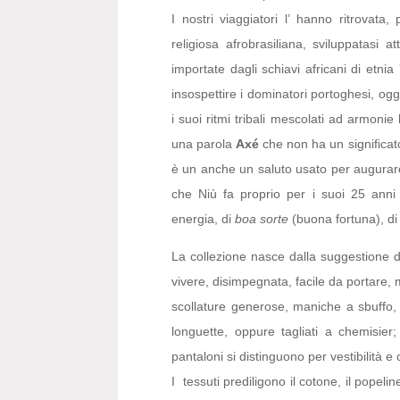
I nostri viaggiatori l’ hanno ritrovata,
religiosa afrobrasiliana, sviluppatasi at
importate dagli schiavi africani di etnia
insospettire i dominatori portoghesi, ogg
i suoi ritmi tribali mescolati ad armoni
una parola
Axé
che non ha un significat
è un anche un saluto usato per augurare 
che Niù fa proprio per i suoi 25 anni 
energia, di
boa sorte
(buona fortuna), di 
La collezione nasce dalla suggestione di 
vivere, disimpegnata, facile da portare, 
scollature generose, maniche a sbuffo, s
longuette, oppure tagliati a chemisie
pantaloni si distinguono per vestibilità e
I tessuti prediligono il cotone, il popelin