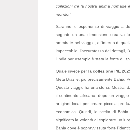
collezioni c’è la nostra anima nomade e a
mondo.”
Saranno le esperienze di viaggio a defi
segnate da una dimensione creativa fort
ammirate nel viaggio, all’interno di quella
impeccabile, l’accuratezza dei dettagli, l
l’India per esempio è stata la fonte di is
Quale invece per
la collezione P/E 202
Meta Brasile, più precisamente Bahia. 
Questo viaggio ha una storia. Mostra, da
il continente africano: dopo un viaggi
artigiani locali per creare piccola prod
economica. Quindi, la scelta di Bahia
significato la volontà di esplorare un lu
Bahia dove è sopravvissuta forte l’identi