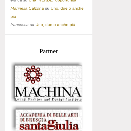
enrica
su
Una “VERDE” opportunità
Marinella Calzona
su
Uno, due o anche
più
francesca
su
Uno, due o anche più
Partner