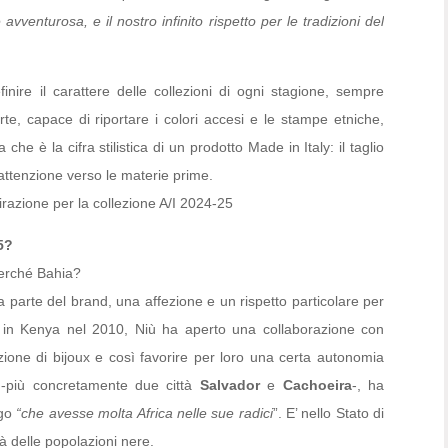
vventurosa, e il nostro infinito rispetto per le tradizioni del
nire il carattere delle collezioni di ogni stagione, sempre
e, capace di riportare i colori accesi e le stampe etniche,
 che è la cifra stilistica di un prodotto Made in Italy: il taglio
’attenzione verso le materie prime.
pirazione per la collezione A/I 2024-25
5?
Perché Bahia?
 parte del brand, una affezione e un rispetto particolare per
o in Kenya nel 2010, Niù ha aperto una collaborazione con
uzione di bijoux e così favorire per loro una certa autonomia
 -più concretamente due città
Salvador
e
Cachoeira
-, ha
ogo
“che avesse molta Africa nelle sue radici
”. E’ nello Stato di
tà delle popolazioni nere.