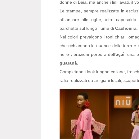
donne di Baia, ma anche i lini lavati, il v
Le stampe, sempre realizzate in esclusiv
affiancare alle righe, altro caposaldo 
barchette sul lungo fiume di
Cachoeira
.
Nei colori prevalgono i toni chiari, oma
che richiamano le nuance della terra e de
nelle vibrazioni porpora dell’
aҫaì
, una b
guaranà
.
Completano i look lunghe collane, freschi 
rafia realizzati da artigiani locali, scoper