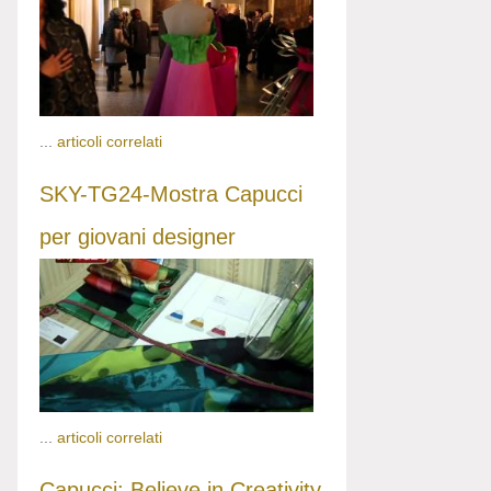
...
articoli correlati
SKY-TG24-Mostra Capucci
per giovani designer
...
articoli correlati
Capucci: Believe in Creativity