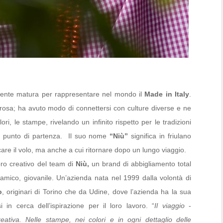
mente matura per rappresentare nel mondo il
Made in Italy
.
rosa; ha avuto modo di connettersi con culture diverse e ne
lori, le stampe, rivelando un infinito rispetto per le tradizioni
a il punto di partenza. Il suo nome
“Niù”
significa in friulano
care il volo, ma anche a cui ritornare dopo un lungo viaggio.
ro creativo del team di
Niù,
un brand di abbigliamento total
dinamico, giovanile. Un’azienda nata nel 1999 dalla volontà di
o
, originari di Torino che da Udine, dove l’azienda ha la sua
 in cerca dell’ispirazione per il loro lavoro. “
Il viaggio
-
ativa. Nelle stampe, nei colori e in ogni dettaglio delle