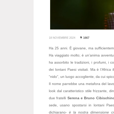
18 NOVEMBRE 2024
1667
Ha 25 anni. È giovane, ma sufficiente
Ha viaggiato molto; è un’anima avventu
ha assorbito le tradizioni, i profumi, i co
dei lontani Paesi visitati. Ma è l’Afric
“nido”, un luogo accogliente, da cui spic
Il nome parrebbe una metafora del lavo
look dal caratteristico stile frizzante, 
due fratelli
Serena e Bruno Cibischin
sede, usano spostarsi in lontani Paesi
dichiarano-
è la nostra dimensione cre