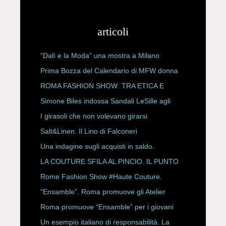
articoli
“Dalì e la Moda” una mostra a Milano
Prima Bozza del Calendario di MFW donna
P/E 2027
ROMA FASHION SHOW: TRA ETICA E
HAUTE COUTURE
Simone Biles indossa Sandali LeSille agli
ESPY Awards 2026
I girasoli che non volevano girarsi
Salt&Linen. Il Lino di Falconeri
Una indagine sugli acquisti in saldo.
LA COUTURE SFILA AL PINCIO. IL PUNTO
CON ALESSANDRO ONORATO E
Rome Fashion Show #Haute Couture.
ROBERTA ANGELILLI
“Ensamble”. Roma promuove gli Atelier
Storici
Roma promuove “Ensamble” per i giovani
Un esempio italiano di responsabilità. La