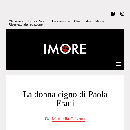
Chi siamo
Press Room
Intervistiamo… Chi?
Arte e Mestiere
Riservato alla redazione
La donna cigno di Paola
Frani
Da
Marinella Calzona