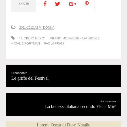
SHARE
2011-2012 A/I MI DONNA
"IL CIGNO NERO"
MILANO MODA DONNA A/I 2011-12
NATALIE PORTMAN
PAOLA FRANI
Precedente
Le griffe del Festival
Successivo
La bellezza italiana secondo Elena Mir²
I premi Oscar di Dior: Natalie