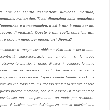
tà che hai saputo trasmettere: luminosa, morbida,
ensuale, mai erotica. Ti sei distanziata dalla tentazione
l’eccentrico e il trasgressivo, e ciò è non è poco per chi
isogno di visibilità. Questo è una scelta stilistica, una
ca-, o solo un modo per presentarsi diversa?
eccentrico e trasgressivo abbiamo visto tutto e più di tutto.
eccentricità autoreferenziale mi annoia e la trovo
mplicemente banale, in grado di farci rimpiangere le tante
buone cose di pessimo gusto” che avevano in se la
erogativa di non cercare disperatamente l’effetto shock. La
minilità che trasmetto è il riflesso del flusso del mio essere
 questo preciso momento, non vuol essere un facile captatio
nevolentiae ma semplicemente un modo per riscoprire
ppeal, il fascino eterno dell’eleganza, non la definirei una