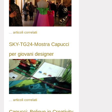
...
articoli correlati
SKY-TG24-Mostra Capucci
per giovani designer
...
articoli correlati
Capucci: Believe in Creativity