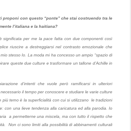
ti proponi con questo “ponte” che stai costruendo tra le
ente l’italiana e la haitiana?
 è significata per me la pace fatta con due componenti così
lice riuscire a destreggiarsi nel contrasto emozionale che
 mio stesso Io. La moda mi ha concesso un ampio “spazio di
rare queste due culture e trasformare un tallone d’Achille in
razione d’intenti che vuole però ramificarsi in ulteriori
 necessario il tempo per conoscere e studiare le varie culture
 più temo è la superficialità con cui si utilizzano le tradizioni
ore: con una lieve tendenza alla caricatura ed alla parodia. Io
saria a permetterne una miscela, ma con tutto il rispetto che
tà. Non ci sono limiti alla possibilità di abbinamenti culturali