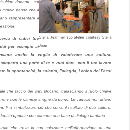
isultino donanti sul
to motivo penso che il
ano rappresentare il
reazione.
Stella Jean nel suo atelier courtesy Stella
erca di radici tue
Jean
rifai per esempio ai
velano anche la voglia di valorizzare una cultura.
scoperto una parte di te e vuoi dare con il tuo lavoro
 la spontaneità, la solarità, l’allegria, i colori dei Paesi
le che faccio del wax africano, tralasciando il ruolo chiave
erno e cioè le camicie a righe da uomo. Le camicie non urlano
lì a simbolizzare ciò che sono: il risultato di due culture,
identità opposte che cercano una base di dialogo paritario.
lturale che trova la sua soluzione nell’affermazione di una