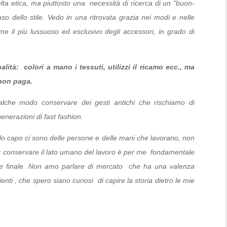
lta etica, ma piuttosto una necessità di ricerca di un “buon-
so dello stile. Vedo in una ritrovata grazia nei modi e nelle
me il più lussuoso ed esclusivo degli accessori, in grado di
nalità: colori a mano i tessuti, utilizzi il ricamo ecc., ma
 non paga.
alche modo conservare dei gesti antichi che rischiamo di
enerazioni di fast fashion.
golo capo ci sono delle persone e delle mani che lavorano, non
; conservare il lato umano del lavoro è per me fondamentale
ore finale. Non amo parlare di mercato che ha una valenza
nti , che spero siano curiosi di capire la storia dietro le mie