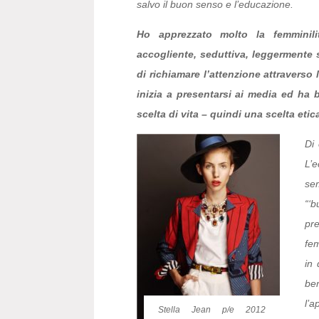
salvo il buon senso e l’educazione.
Ho apprezzato molto la femminili
accogliente, seduttiva, leggermente s
di richiamare l’attenzione attraverso 
inizia a presentarsi ai media ed ha b
scelta di vita – quindi una scelta eti
Di 
L’
se
“‘
pr
fem
in
be
l’a
Stella Jean p/e 2012