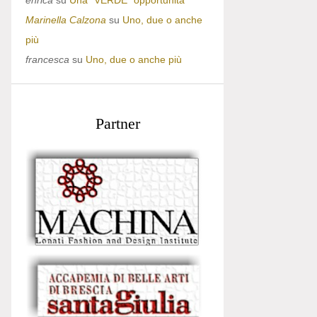
enrica
su
Una “VERDE” opportunità
Marinella Calzona
su
Uno, due o anche
più
francesca
su
Uno, due o anche più
Partner