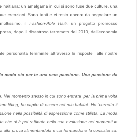
 haitiana: un amalgama in cui si sono fuse due culture, una
sue creazioni. Sono tanti e ci resta ancora da segnalare un
oltissimo, il
Fashion-Able Haiti,
un progetto promosso
 ripresa, dopo il disastroso terremoto del 2010, dell’economia
e personalità femminile attraverso le risposte alle nostre
 la moda sia per te una vera passione. Una passione da
e. Nel momento stesso in cui sono entrata per la prima volta
imo fitting, ho capito di essere nel mio habitat. Ho “corretto il
nsione nella possibilità di espressione come stilista. La moda
a che si è poi raffinata nella sua evoluzione nei momenti in
sa alla prova alimentandola e confermandone la consistenza.