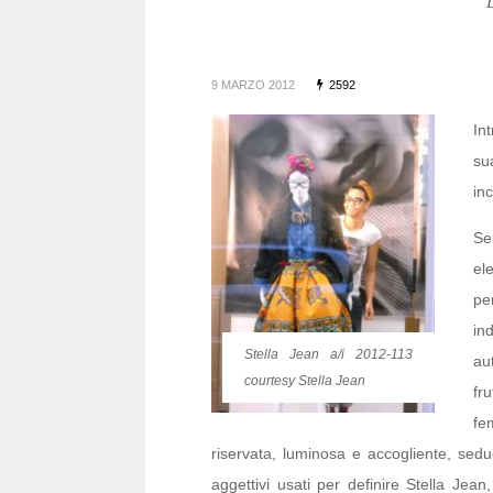
9 MARZO 2012
2592
In
su
in
Se
el
pe
in
Stella Jean a/i 2012-113
au
courtesy Stella Jean
fr
fe
riservata, luminosa e accogliente, sed
aggettivi usati per definire Stella Jea