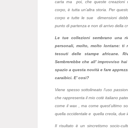
carta ma poi, che queste creazioni r
corpo, è tutta un’altra storia. Per ques
corpo e tutte le sue dimensioni debb
punto di partenza e non di arrivo della c
Le tue collezioni sembrano una ric
personali, molto, molto lontane: ti 
tessuti delle stampe africane. Ri
Sembrerebbe che all’ improvviso hai 
spazio a questa novità e fare apprezzare
caraibici. E’ così?
Viene spesso sottolineato l’uso passiona
che rappresenta il mio cotè italiano pat
come il wax , ma come quest’ultimo sono 
quella occidentale e quella creola, due 
Il risultato è un sincretismo socio-cu