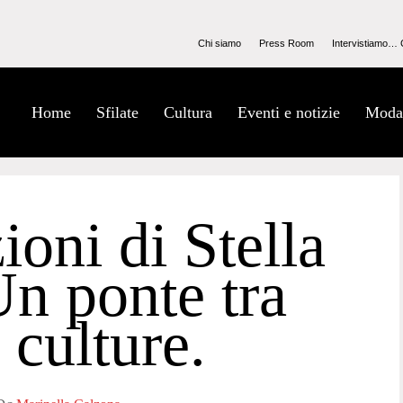
Chi siamo
Press Room
Intervistiamo… 
Home
Sfilate
Cultura
Eventi e notizie
Moda
ioni di Stella
Un ponte tra
 culture.