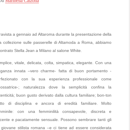
Da
Marinella Calzona
travista a gennaio ad Altaroma durante la presentazione della
a collezione sulle passerelle di Altamoda a Roma, abbiamo
contrato Stella Jean a Milano al salone White.
mplice, vitale, delicata, colta, simpatica, elegante. Con una
eganza innata –vero charme- fatta di buon portamento -
rfezionato con la sua esperienza professionale come
dossatrice-; naturalezza dove la semplicità confina la
tenticità; buon gusto derivato dalla cultura familiare; bon-ton
utto di disciplina e ancora di eredità familiare. Molto
mminile: con una femminilità consapevole, discreta e
ucente e pacatamente sensuale. Possono sembrare tanti gli
n, giovane stilista romana –e ci tiene ad essere considerata