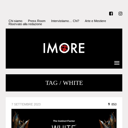
Chi siamo
Press Room
Intervistiamo… Chi?
Arte e Mestiere
Riservato alla redazione
TAG / WHITE
7 SETTEMBRE 2023
850