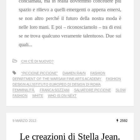
conclamata, ma in realtà dovremmo concedere più
spazio e rilievo a quelli emergenti o appena emersi,
se non altro perché il futuro della nostra moda è
nelle loro mani. E poi – riconosciamolo – tra di essi
se ne trova qualcuno veramente talentuoso. Due sui
quali...
CHI C'È DI NUOVO?
“PICCIONE.PICCIONE”
DAMIEN RAVN
FASHION
DEPARTMENT OF THE WARSAW FINE ARTS ACADEMY
FASHION
DESIGN ALL’ISTITUTO EUROPEO DI DESIGN DI ROMA
FEMMINILITÀ
FRANCA SOZZANI
SALVATORE PICCIONE
SLOW
FASHION
WHITE
WHO IS ON NEXT
9 MARZO 2012
2592
Le creazioni di Stella Jean.