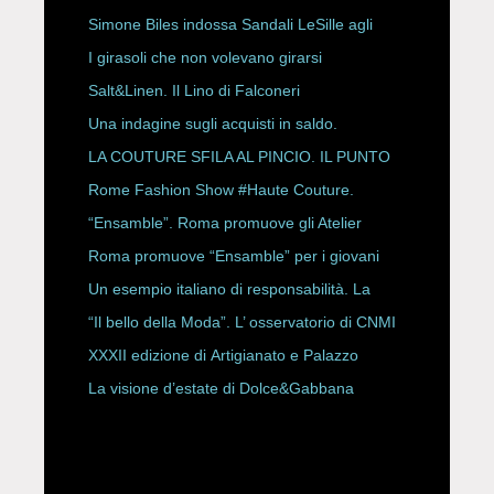
HAUTE COUTURE
Simone Biles indossa Sandali LeSille agli
ESPY Awards 2026
I girasoli che non volevano girarsi
Salt&Linen. Il Lino di Falconeri
Una indagine sugli acquisti in saldo.
LA COUTURE SFILA AL PINCIO. IL PUNTO
CON ALESSANDRO ONORATO E
Rome Fashion Show #Haute Couture.
ROBERTA ANGELILLI
“Ensamble”. Roma promuove gli Atelier
Storici
Roma promuove “Ensamble” per i giovani
Un esempio italiano di responsabilità. La
Rete Slow Fiber
“Il bello della Moda”. L’ osservatorio di CNMI
XXXII edizione di Artigianato e Palazzo
La visione d’estate di Dolce&Gabbana