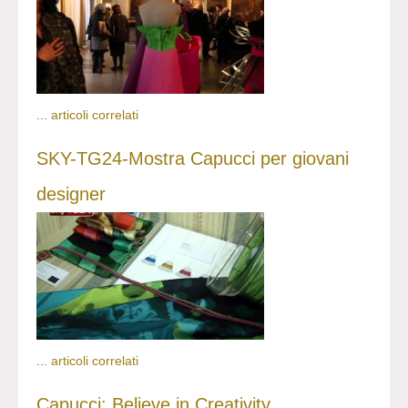
...
articoli correlati
SKY-TG24-Mostra Capucci per giovani
designer
...
articoli correlati
Capucci: Believe in Creativity