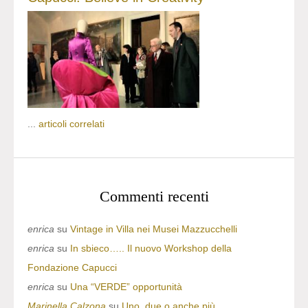
...
articoli correlati
Commenti recenti
enrica
su
Vintage in Villa nei Musei Mazzucchelli
enrica
su
In sbieco….. Il nuovo Workshop della
Fondazione Capucci
enrica
su
Una “VERDE” opportunità
Marinella Calzona
su
Uno, due o anche più