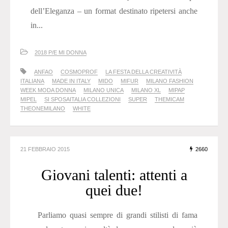
dell’Eleganza – un format destinato ripetersi anche
in...
2018 P/E MI DONNA
ANFAO
COSMOPROF
LA FESTA DELLA CREATIVITÀ
ITALIANA
MADE IN ITALY
MIDO
MIFUR
MILANO FASHION
WEEK MODA DONNA
MILANO UNICA
MILANO XL
MIPAP
MIPEL
SI SPOSAITALIA COLLEZIONI
SUPER
THEMICAM
THEONEMILANO
WHITE
21 FEBBRAIO 2015
2660
Giovani talenti: attenti a
quei due!
Parliamo quasi sempre di grandi stilisti di fama