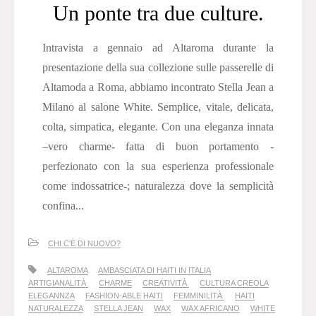
Un ponte tra due culture.
Intravista a gennaio ad Altaroma durante la
presentazione della sua collezione sulle passerelle di
Altamoda a Roma, abbiamo incontrato Stella Jean a
Milano al salone White. Semplice, vitale, delicata,
colta, simpatica, elegante. Con una eleganza innata
–vero charme- fatta di buon portamento -
perfezionato con la sua esperienza professionale
come indossatrice-; naturalezza dove la semplicità
confina...
CHI C'È DI NUOVO?
ALTAROMA
AMBASCIATA DI HAITI IN ITALIA
ARTIGIANALITÀ
CHARME
CREATIVITÀ
CULTURA CREOLA
ELEGANNZA
FASHION-ABLE HAITI
FEMMINILITÀ
HAITI
NATURALEZZA
STELLA JEAN
WAX
WAX AFRICANO
WHITE