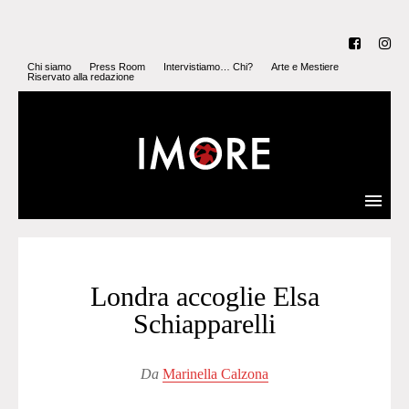
Chi siamo
Press Room
Intervistiamo… Chi?
Arte e Mestiere
Riservato alla redazione
Londra accoglie Elsa
Schiapparelli
Da
Marinella Calzona