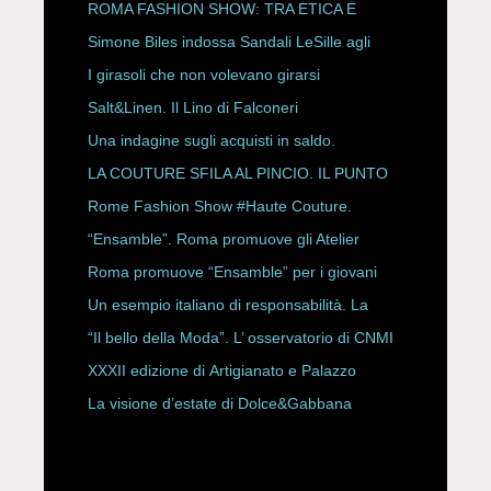
P/E 2027
ROMA FASHION SHOW: TRA ETICA E
HAUTE COUTURE
Simone Biles indossa Sandali LeSille agli
ESPY Awards 2026
I girasoli che non volevano girarsi
Salt&Linen. Il Lino di Falconeri
Una indagine sugli acquisti in saldo.
LA COUTURE SFILA AL PINCIO. IL PUNTO
CON ALESSANDRO ONORATO E
Rome Fashion Show #Haute Couture.
ROBERTA ANGELILLI
“Ensamble”. Roma promuove gli Atelier
Storici
Roma promuove “Ensamble” per i giovani
Un esempio italiano di responsabilità. La
Rete Slow Fiber
“Il bello della Moda”. L’ osservatorio di CNMI
XXXII edizione di Artigianato e Palazzo
La visione d’estate di Dolce&Gabbana