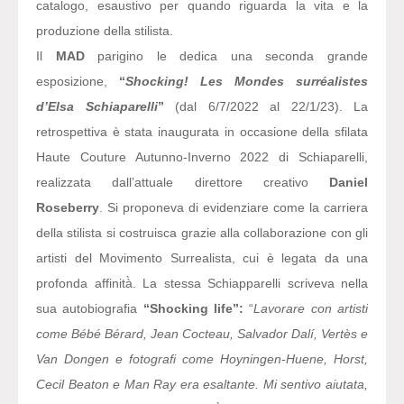
catalogo, esaustivo per quando riguarda la vita e la
produzione della stilista.
Il
MAD
parigino le dedica una seconda grande
esposizione,
“
Shocking! Les Mondes surréalistes
d’Elsa Schiaparelli
”
(dal 6/7/2022 al 22/1/23). La
retrospettiva è stata inaugurata in occasione della sfilata
Haute Couture Autunno-Inverno 2022 di Schiaparelli,
realizzata dall’attuale direttore creativo
Daniel
Roseberry
. Si proponeva di evidenziare come la carriera
della stilista si costruisca grazie alla collaborazione con gli
artisti del Movimento Surrealista, cui è legata da una
profonda affinità̀. La stessa Schiapparelli scriveva nella
sua autobiografia
“Shocking life”:
“
Lavorare con artisti
come Bébé Bérard, Jean Cocteau, Salvador Dalí, Vertès e
Van Dongen e fotografi come Hoyningen-Huene, Horst,
Cecil Beaton e Man Ray era esaltante. Mi sentivo aiutata,