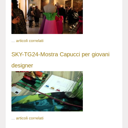
...
articoli correlati
SKY-TG24-Mostra Capucci per giovani
designer
...
articoli correlati