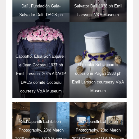
Salvator Dalì 1938 ph Emil
Dalì, Fundaciòn Gala-
Larsson -V&A Museum
Salvador Dalì, DACS ph
Emil Larsson
Cappotto, Elsa Schiapparelli
Girocollo Schiapparelii
e Jean Cocteau 1937 ph
collezione Pagan 1938 ph
Emil Larsson -2025 ADAGP
Emil Larsson courteesy V&A
DACS comite Cocteau
Museum
courtesy V&A Museum
Schiaparelli Exhibition
Schiaparelli Exhibition
Photography, 23rd March
Photography, 23rd March
2026 courtesy V&A Museum
2026 Courtesy V&A Museum