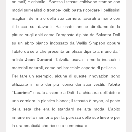
animali) e cristallo. Spesso i tessuti esibivano stampe con
motivi surrealisti o trompe-l’œil: basta ricordare i bellissimi
maglioni dell’inizio della sua carriera, lavorati a mano con
il fiocco sul davanti. Ha usato anche direttamente la
pittura sugli abiti come l’aragosta dipinta da Salvator Dalì
su un abito bianco indossato da Wallis Simpson oppure
l’abito da sera che presenta un plissé dipinto a mano dall’
artista
Jean Dunand
. Talvolta usava in modo inusuale i
materiali naturali, come nel bracciale coperto di pelliccia.
Per fare un esempio, alcune di queste innovazioni sono
utilizzate in uno dei più iconici dei suoi vestiti:
l’abito
“Lacrime”
creato assieme a Dalì. La chiusura dell’abito è
una cerniera in plastica bianca; il tessuto è rayon, al posto
della seta che era lo standard nell’alta moda. L’abito
rimane nella memoria per la purezza delle sue linee e per
la drammaticità che riesce a comunicare.