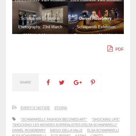
Schiaparelli Exhibition
Daniel Roseberry
,
Photography, 23rd March
Schiaparelli Exhibition
2026 V&A Museum
Photography, 23rd March
2026 courtesy V&A Museum
PDF
SHARE
EVENTI E NOTIZIE
STORIA
“SCHIAPARELLI: FASHION BECOMES ART”
“SHOCKING LIFE”
“SHOCKING! LES MONDES SURRÉALISTES D’ELSA SCHIAPARELLI”
DANIEL ROSEBERRY
DIEGO DELLA VALLE
ELSA SCHIAPARELLI
ELSA SCHIAPPARELLI
FUTURISMO
KASHA
L’ABITO