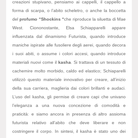
creazioni stupivano, pensiamo ai cappelli, il cappello a
forma di scarpa, o l’abito scheletro, o anche la boccetta
del
profumo “Shockins “
che riproduce la siluetta di Mae
West. Ciononostante, Elsa Schiapparelli appare
influenzata dal dinamismo Futurista, quando introduce
maniche ispirate alle fusoliere degli aerei, quando decora
i suoi abiti, o assume i colori accesi, quando introduce
materiali nuovi come il
kasha
. Si trattava di un tessuto di
cachemire molto morbido, caldo ed elastico; Schiaparelli
utilizzò questo materiale innovativo per creare, all’inizio
della sua carriera, maglieria dai colori brillanti e audaci.
L’uso del kasha, gli permise di creare capi che univano
l’eleganza a una nuova concezione di comodità e
praticità: e siamo ancora in presenza di altro assioma
futurista relativo all’abito che deve liberare e non
costringere il corpo. In sintesi, il kasha è stato uno dei