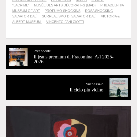
"LACRIME"
MUSÉE DES ARTS DÉCORATIFS (MAD)
PHILADELPHIA
MUSEUM OF ART
PROFUMO SHOCKINS
ROSA SHOCKING
SALVATOR DALÌ
SURREALISMO DI SALVATOR DALÌ
VICTORIA &
ALBERT MUSEUM.
VINCENZO FANI CIOTTI
Precedente
Il jeans premium di Fracomina. A/I 2025-
2026
Successivo
Il cielo più vicino