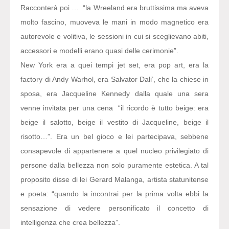
Racconterà poi … “la Wreeland era bruttissima ma aveva
molto fascino, muoveva le mani in modo magnetico era
autorevole e volitiva, le sessioni in cui si sceglievano abiti,
accessori e modelli erano quasi delle cerimonie”.
New York era a quei tempi jet set, era pop art, era la
factory di Andy Warhol, era Salvator Dali’, che la chiese in
sposa, era Jacqueline Kennedy dalla quale una sera
venne invitata per una cena “il ricordo è tutto beige: era
beige il salotto, beige il vestito di Jacqueline, beige il
risotto…”. Era un bel gioco e lei partecipava, sebbene
consapevole di appartenere a quel nucleo privilegiato di
persone dalla bellezza non solo puramente estetica. A tal
proposito disse di lei Gerard Malanga, artista statunitense
e poeta: “quando la incontrai per la prima volta ebbi la
sensazione di vedere personificato il concetto di
intelligenza che crea bellezza”.