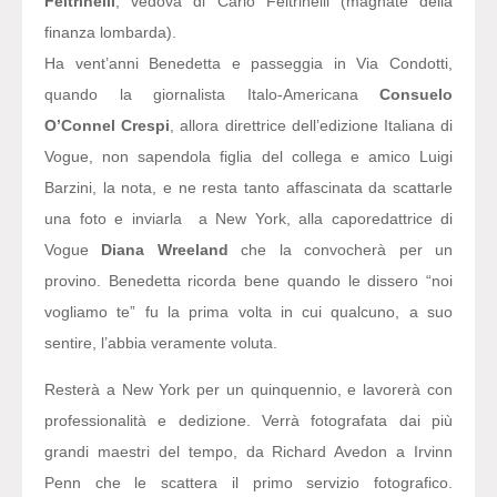
Feltrinelli
, vedova di Carlo Feltrinelli (magnate della
finanza lombarda).
Ha vent’anni Benedetta e passeggia in Via Condotti,
quando la giornalista Italo-Americana
Consuelo
O’Connel Crespi
, allora direttrice dell’edizione Italiana di
Vogue, non sapendola figlia del collega e amico Luigi
Barzini, la nota, e ne resta tanto affascinata da scattarle
una foto e inviarla a New York, alla caporedattrice di
Vogue
Diana Wreeland
che la convocherà per un
provino. Benedetta ricorda bene quando le dissero “noi
vogliamo te” fu la prima volta in cui qualcuno, a suo
sentire, l’abbia veramente voluta.
Resterà a New York per un quinquennio, e lavorerà con
professionalità e dedizione. Verrà fotografata dai più
grandi maestri del tempo, da Richard Avedon a Irvinn
Penn che le scattera il primo servizio fotografico.