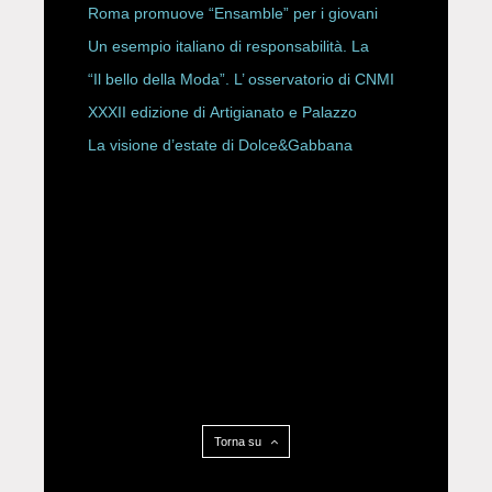
Storici
Roma promuove “Ensamble” per i giovani
Un esempio italiano di responsabilità. La
Rete Slow Fiber
“Il bello della Moda”. L’ osservatorio di CNMI
XXXII edizione di Artigianato e Palazzo
La visione d’estate di Dolce&Gabbana
Torna su