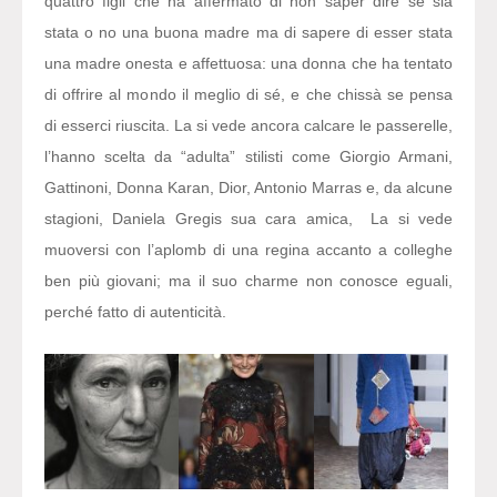
quattro figli che ha affermato di non saper dire se sia
stata o no una buona madre ma di sapere di esser stata
una madre onesta e affettuosa: una donna che ha tentato
di offrire al mondo il meglio di sé, e che chissà se pensa
di esserci riuscita. La si vede ancora calcare le passerelle,
l’hanno scelta da “adulta” stilisti come Giorgio Armani,
Gattinoni, Donna Karan, Dior, Antonio Marras e, da alcune
stagioni, Daniela Gregis sua cara amica, La si vede
muoversi con l’aplomb di una regina accanto a colleghe
ben più giovani; ma il suo charme non conosce eguali,
perché fatto di autenticità.