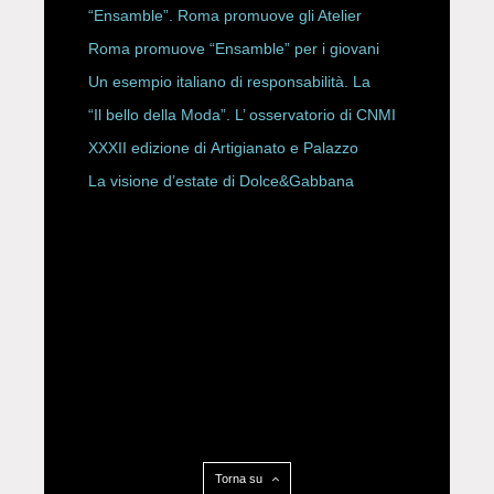
ROBERTA ANGELILLI
“Ensamble”. Roma promuove gli Atelier
Storici
Roma promuove “Ensamble” per i giovani
Un esempio italiano di responsabilità. La
Rete Slow Fiber
“Il bello della Moda”. L’ osservatorio di CNMI
XXXII edizione di Artigianato e Palazzo
La visione d’estate di Dolce&Gabbana
Torna su