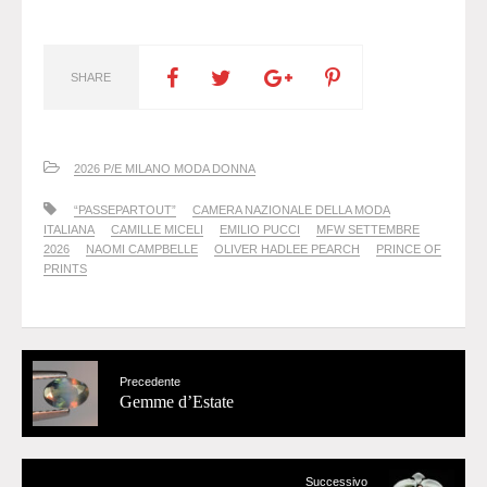
SHARE
2026 P/E MILANO MODA DONNA
“PASSEPARTOUT”
CAMERA NAZIONALE DELLA MODA
ITALIANA
CAMILLE MICELI
EMILIO PUCCI
MFW SETTEMBRE
2026
NAOMI CAMPBELLE
OLIVER HADLEE PEARCH
PRINCE OF
PRINTS
Precedente
Gemme d’Estate
Successivo