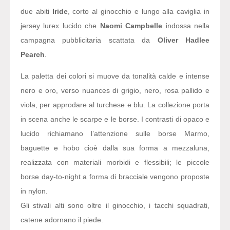
due abiti
Iride
, corto al ginocchio e lungo alla caviglia in
jersey lurex lucido che
Naomi Campbelle
indossa nella
campagna pubblicitaria scattata da
Oliver Hadlee
Pearch
.
La paletta dei colori si muove da tonalità calde e intense
nero e oro, verso nuances di grigio, nero, rosa pallido e
viola, per approdare al turchese e blu. La collezione porta
in scena anche le scarpe e le borse. I contrasti di opaco e
lucido richiamano l’attenzione sulle borse Marmo,
baguette e hobo cioè dalla sua forma a mezzaluna,
realizzata con materiali morbidi e flessibili; le piccole
borse day-to-night a forma di bracciale vengono proposte
in nylon.
Gli stivali alti sono oltre il ginocchio, i tacchi squadrati,
catene adornano il piede.