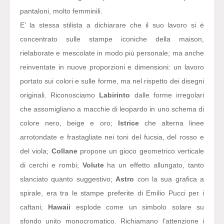
pantaloni, molto femminili.
E’ la stessa stilista a dichiarare che il suo lavoro si è
concentrato sulle stampe iconiche della maison,
rielaborate e mescolate in modo più personale; ma anche
reinventate in nuove proporzioni e dimensioni: un lavoro
portato sui colori e sulle forme, ma nel rispetto dei disegni
originali. Riconosciamo
Labirinto
dalle forme irregolari
che assomigliano a macchie di leopardo in uno schema di
colore nero, beige e oro;
Istrice
che alterna linee
arrotondate e frastagliate nei toni del fucsia, del rosso e
del viola;
Collane
propone un gioco geometrico verticale
di cerchi e rombi;
Volute
ha un effetto allungato, tanto
slanciato quanto suggestivo;
Astro
con la sua grafica a
spirale, era tra le stampe preferite di Emilio Pucci per i
caftani;
Hawaii
esplode come un simbolo solare su
sfondo unito monocromatico. Richiamano l’attenzione i