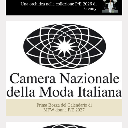
Una orchidea nella collezione P/E 2026 di
Genny
Prima Bozza del Calendario di
MFW donna P/E 2027