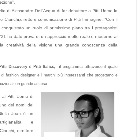
lezione”.
ta di Alessandro Dell‘Acqua di far debuttare a Pitti Uomo la
o Cianchi,direttore comunicazione di Pitti Immagine. “Con il
 conquistato un ruolo di primissimo piano tra i protagonisti
°21 ha dato prova di un approccio molto reale e moderno al
lla creatività della visione una grande conoscenza della
itti Discovery
è
Pitti Italics,
il programma attraverso il quale
i fashion designer e i marchi più interessanti che progettano e
rnazionale in grande ascesa.
 al Pitti Uomo di
uno dei nomi del
 Stella Jean è un
tigianalità e
ianchi, direttore