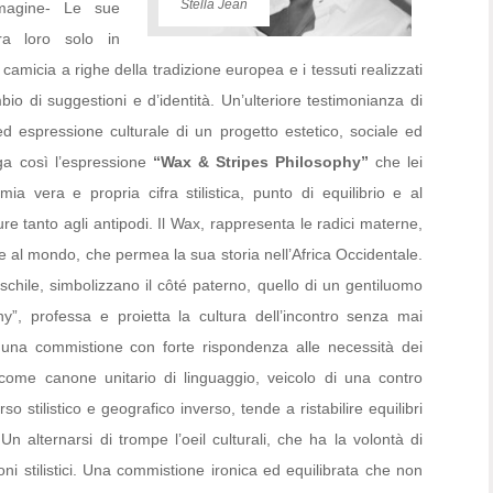
Stella Jean
mmagine- Le sue
ra loro solo in
amicia a righe della tradizione europea e i tessuti realizzati
o di suggestioni e d’identità. Un’ulteriore testimonianza di
 espressione culturale di un progetto estetico, sociale ed
ga così l’espressione
“Wax & Stripes Philosophy”
che lei
mia vera e propria cifra stilistica, punto di equilibrio e al
e tanto agli antipodi. Il Wax, rappresenta le radici materne,
e al mondo, che permea la sua storia nell’Africa Occidentale.
schile, simbolizzano il côté paterno, quello di un gentiluomo
”, professa e proietta la cultura dell’incontro senza mai
 una commistione con forte rispondenza alle necessità dei
ome canone unitario di linguaggio, veicolo di una contro
 stilistico e geografico inverso, tende a ristabilire equilibri
 Un alternarsi di trompe l’oeil culturali, che ha la volontà di
moni stilistici. Una commistione ironica ed equilibrata che non