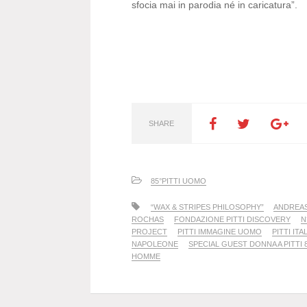
sfocia mai in parodia né in caricatura”.
SHARE
85°PITTI UOMO
“WAX & STRIPES PHILOSOPHY”
ANDREA
ROCHAS
FONDAZIONE PITTI DISCOVERY
N
PROJECT
PITTI IMMAGINE UOMO
PITTI ITA
NAPOLEONE
SPECIAL GUEST DONNA A PITTI 
HOMME