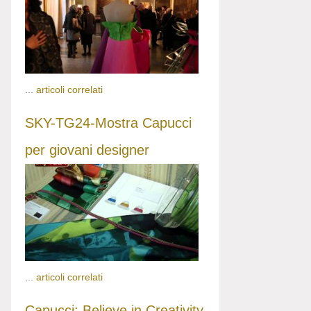
...
articoli correlati
SKY-TG24-Mostra Capucci
per giovani designer
...
articoli correlati
Capucci: Believe in Creativity