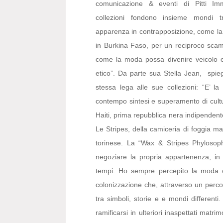
comunicazione & eventi di Pitti I
collezioni fondono insieme mondi t
apparenza in contrapposizione, come la c
in Burkina Faso, per un reciproco scambi
come la moda possa divenire veicolo ed
etico”. Da parte sua Stella Jean, spie
stessa lega alle sue collezioni: “E’ la 
contempo sintesi e superamento di cultur
Haiti, prima repubblica nera indipendent
Le Stripes, della camiceria di foggia ma
torinese. La “Wax & Stripes Phylosophy
negoziare la propria appartenenza, in
tempi. Ho sempre percepito la moda c
colonizzazione che, attraverso un percorso
tra simboli, storie e e mondi differenti.
ramificarsi in ulteriori inaspettati matri