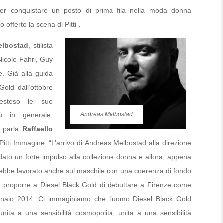
 per conquistare un posto di prima fila nella moda donna
offerto la scena di Pitti”.
elbostad
,
stilista
Nicole Fahri, Guy
. Già alla guida
Gold dall’ottobre
esteso le sue
ù in generale,
Andreas Melbostad
e parla
Raffaello
itti Immagine: “L’arrivo di Andreas Melbostad alla direzione
dato un forte impulso alla collezione donna e allora, appena
bbe lavorato anche sul maschile con una coerenza di fondo
er proporre a Diesel Black Gold di debuttare a Firenze come
naio 2014. Ci immaginiamo che l’uomo Diesel Black Gold
unita a una sensibilità cosmopolita, unita a una sensibilità