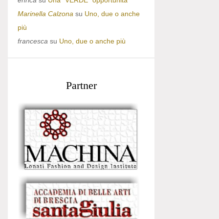
enrica
su
Una “VERDE” opportunità
Marinella Calzona
su
Uno, due o anche
più
francesca
su
Uno, due o anche più
Partner