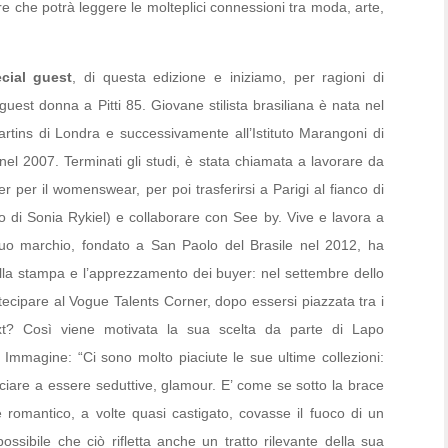
ore che potrà leggere le molteplici connessioni tra moda, arte,
cial guest
, di questa edizione e iniziamo, per ragioni di
guest donna a Pitti 85. Giovane stilista brasiliana è nata nel
rtins di Londra e successivamente all’Istituto Marangoni di
el 2007. Terminati gli studi, è stata chiamata a lavorare da
 per il womenswear, per poi trasferirsi a Parigi al fianco di
ivo di Sonia Rykiel) e collaborare con See by. Vive e lavora a
 suo marchio, fondato a San Paolo del Brasile nel 2012, ha
i della stampa e l’apprezzamento dei buyer: nel settembre dello
ecipare al Vogue Talents Corner, dopo essersi piazzata tra i
xt? Così viene motivata la sua scelta da parte di Lapo
i Immagine: “Ci sono molto piaciute le sue ultime collezioni:
nciare a essere seduttive, glamour. E’ come se sotto la brace
 romantico, a volte quasi castigato, covasse il fuoco di un
possibile che ciò rifletta anche un tratto rilevante della sua