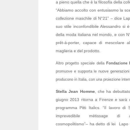
a pieno quella che è la filosofia della col
“Abbiamo accolto con entusiasmo la scel
collezione maschile di N°21” – dice Lap
suo stile inconfondibile Alessandro si è
della moda italiana nel mondo, e con N
prêt-à-porter, capace di mescolare a
maglieria e del prodotto.
Altro progetto speciale della
Fondazione P
promuove e supporta le nuove generazioni d
producono in Italia, con una proiezione inte
Stella Jean Homme
, che ha debuttato
giugno 2013 ritorna a Firenze e sarà 
programma Pitti Italics. “Il lavoro di
imprevedibile métissage di ar
cosmopolitismo”– ha detto di lei Lapo C