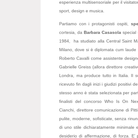
esperienza multisensoriale per il visitat
sport, design e musica.
Partiamo con i protagonisti ospiti,
spe
cortesia, da
Barbara Casasola
special 
1984, ha studiato alla Central Saint Ma
Milano, dove si è diplomata cum laude n
Roberto Cavalli come assistente designer
Gabrielle Greiss (allora direttore creat
Londra, ma produce tutto in Italia. Il
ricevuto fin dagli inizi i giudizi positiv
stesso anno è stata selezionata per part
finalisti del concorso Who Is On Ne
Cianchi, direttore comunicazione di Pitt
pulite, moderne, sofisticate, senza rinu
di uno stile dichiaratamente minimale e
desiderio di affermazione, di forza. E’ 