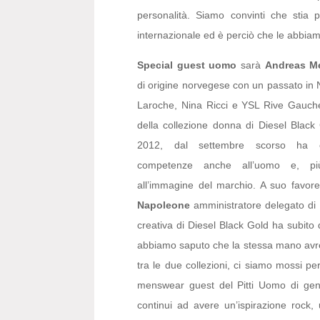
personalità. Siamo convinti che stia
internazionale ed è perciò che le abbiamo 
Special guest
uomo
sarà
Andreas M
di origine norvegese con un passato in 
Laroche, Nina Ricci e YSL Rive Gauche
della collezione donna di Diesel Black 
2012, dal settembre scorso ha 
competenze anche all’uomo e, pi
all’immagine del marchio. A suo favor
Napoleone
amministratore delegato di P
creativa di Diesel Black Gold ha subito 
abbiamo saputo che la stessa mano avre
tra le due collezioni, ci siamo mossi p
menswear guest del Pitti Uomo di gen
continui ad avere un’ispirazione rock, 