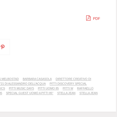
PDF
S MELBOSTAD
BARBARA CASASOLA
DIRETTORE CREATIVO DI
°21 DI ALESSANDRO DELL’ACQUA
PITTI DISCOVERY SPECIAL
LICS
PITTI MUSIC DAYS
PITTI UOMO 85
PITTI W
RAFFAELLO
85
SPECIAL GUEST UOMO A PITTI 85°
STELLA JEAN
STELLA JEAN