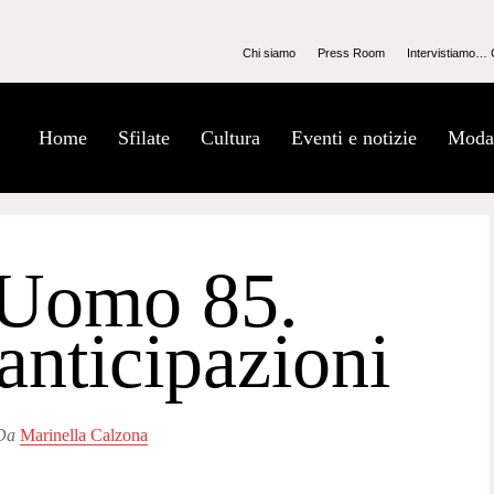
Chi siamo
Press Room
Intervistiamo… 
Home
Sfilate
Cultura
Eventi e notizie
Moda
i Uomo 85.
anticipazioni
Da
Marinella Calzona