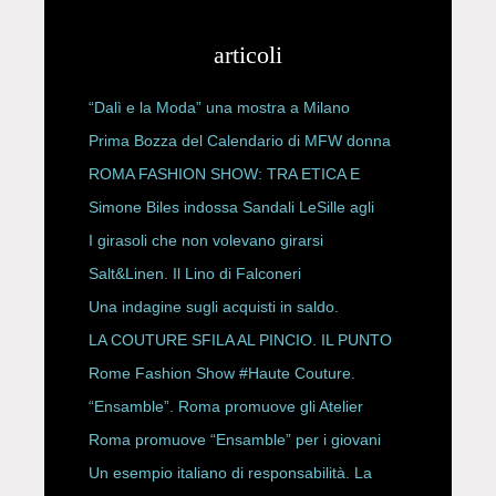
articoli
“Dalì e la Moda” una mostra a Milano
Prima Bozza del Calendario di MFW donna
P/E 2027
ROMA FASHION SHOW: TRA ETICA E
HAUTE COUTURE
Simone Biles indossa Sandali LeSille agli
ESPY Awards 2026
I girasoli che non volevano girarsi
Salt&Linen. Il Lino di Falconeri
Una indagine sugli acquisti in saldo.
LA COUTURE SFILA AL PINCIO. IL PUNTO
CON ALESSANDRO ONORATO E
Rome Fashion Show #Haute Couture.
ROBERTA ANGELILLI
“Ensamble”. Roma promuove gli Atelier
Storici
Roma promuove “Ensamble” per i giovani
Un esempio italiano di responsabilità. La