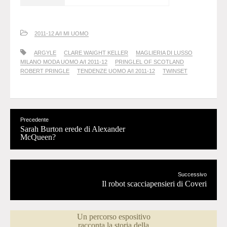
2011-12 A/I MI UOMO
ARGYLE
CLARE WAIGHT KELLER
MAGLIERIA DI LUSSO
MILANO MODA UOMO A/I 2011-12
PRINGLEL OF SCOTLAND
ROBERT PRINGLE
TENDENZE UOMO A/I 2011-12
TWINSET
Precedente
Sarah Burton erede di Alexander
McQueen?
Successivo
Il robot scacciapensieri di Coveri
Un percorso espositivo
racconta la storia della