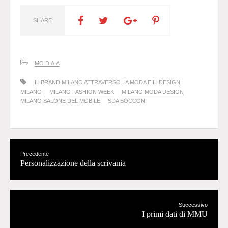
SHARE
MO.D.A.A
IL BRAND MILANO ATTRAVERSO LA MODA E IL DESIGN
MILANO
MILANO FASHION WEEK
MILANO MODA DESIGN
MILANO SALONE DEL MOBILE
SDA BOCCONI
Precedente
Personalizzazione della scrivania
Successivo
I primi dati di MMU