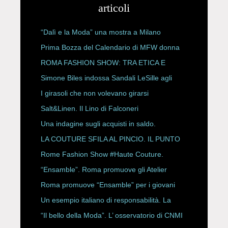
articoli
“Dalì e la Moda” una mostra a Milano
Prima Bozza del Calendario di MFW donna
P/E 2027
ROMA FASHION SHOW: TRA ETICA E
HAUTE COUTURE
Simone Biles indossa Sandali LeSille agli
ESPY Awards 2026
I girasoli che non volevano girarsi
Salt&Linen. Il Lino di Falconeri
Una indagine sugli acquisti in saldo.
LA COUTURE SFILA AL PINCIO. IL PUNTO
CON ALESSANDRO ONORATO E
Rome Fashion Show #Haute Couture.
ROBERTA ANGELILLI
“Ensamble”. Roma promuove gli Atelier
Storici
Roma promuove “Ensamble” per i giovani
Un esempio italiano di responsabilità. La
Rete Slow Fiber
“Il bello della Moda”. L’ osservatorio di CNMI