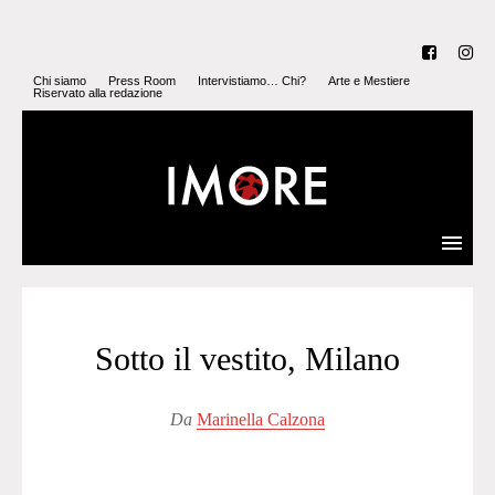
Chi siamo
Press Room
Intervistiamo… Chi?
Arte e Mestiere
Riservato alla redazione
Sotto il vestito, Milano
Da
Marinella Calzona