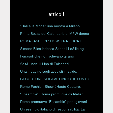
articoli
“Dalì e la Moda” una mostra a Milano
Prima Bozza del Calendario di MFW donna
P/E 2027
ROMA FASHION SHOW: TRA ETICA E
HAUTE COUTURE
Simone Biles indossa Sandali LeSille agli
ESPY Awards 2026
I girasoli che non volevano girarsi
Salt&Linen. Il Lino di Falconeri
Una indagine sugli acquisti in saldo.
LA COUTURE SFILA AL PINCIO. IL PUNTO
CON ALESSANDRO ONORATO E
Rome Fashion Show #Haute Couture.
ROBERTA ANGELILLI
“Ensamble”. Roma promuove gli Atelier
Storici
Roma promuove “Ensamble” per i giovani
Un esempio italiano di responsabilità. La