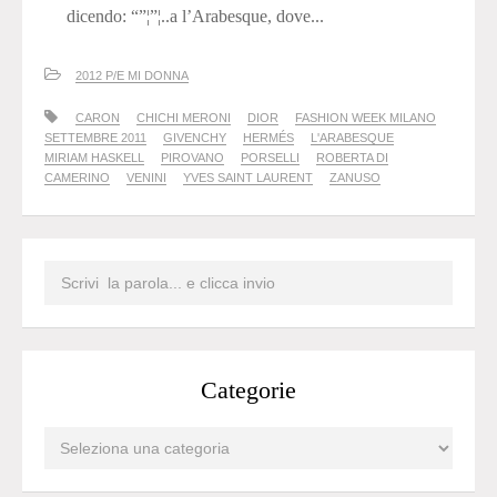
dicendo: “”¦”¦..a l’Arabesque, dove...
2012 P/E MI DONNA
CARON
CHICHI MERONI
DIOR
FASHION WEEK MILANO
SETTEMBRE 2011
GIVENCHY
HERMÉS
L'ARABESQUE
MIRIAM HASKELL
PIROVANO
PORSELLI
ROBERTA DI
CAMERINO
VENINI
YVES SAINT LAURENT
ZANUSO
Categorie