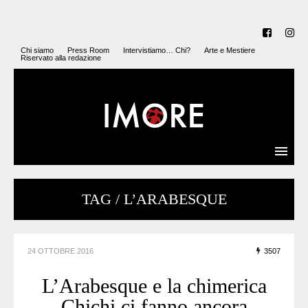
Chi siamo
Press Room
Intervistiamo… Chi?
Arte e Mestiere
Riservato alla redazione
TAG / L’ARABESQUE
24 OTTOBRE 2016
3507
L’Arabesque e la chimerica
Chichi ci fanno ancora