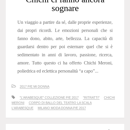
sognare
Un viaggio a partire da sé, dalle proprie esperienze,
dai propri ricordi. Le emozioni personali che si
fanno dono, abito, arte, bellezza. La capacità di
guardarsi dentro per poi esternare quel che si è
sedimentato in anni di lavoro, passione, ricerca,
amore. Tutto questo ci ha offerto Chichi Meroni,
poliedrica ed eclettica personalità “a capo”...
2017 P/E MI DONNA
"L'ARABESQUE" COLLEZIONE P/E 2017
"RITRATTI"
CHICHI
MERONI
CORPO DI BALLO DEL TEATRO LA SCALA
L'ARABESQUE
MILANO MODA DONNA P/E 2017