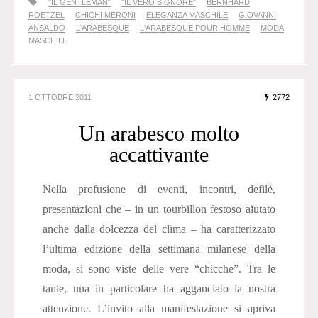
"IL GENTLEMAN"
"IL VERO SIGNORE"
BERNHARD
ROETZEL
CHICHI MERONI
ELEGANZA MASCHILE
GIOVANNI
ANSALDO
L'ARABESQUE
L'ARABESQUE POUR HOMME
MODA
MASCHILE
1 OTTOBRE 2011
2772
Un arabesco molto
accattivante
Nella profusione di eventi, incontri, defilè,
presentazioni che – in un tourbillon festoso aiutato
anche dalla dolcezza del clima – ha caratterizzato
l’ultima edizione della settimana milanese della
moda, si sono viste delle vere “chicche”. Tra le
tante, una in particolare ha agganciato la nostra
attenzione. L’invito alla manifestazione si apriva