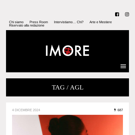
Chi siamo
Press Room
Intervistiamo… Chi?
Arte e Mestiere
Riservato alla redazione
TAG / AGL
4 DICEMBRE 2024
687