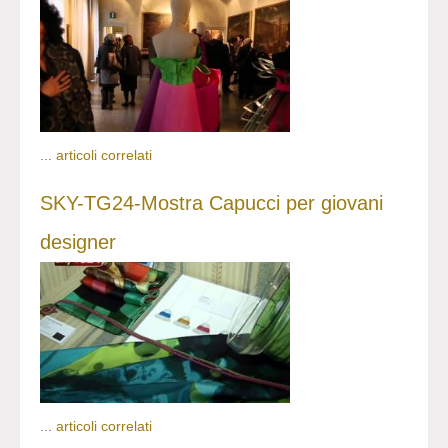
...
articoli correlati
SKY-TG24-Mostra Capucci per giovani
designer
...
articoli correlati