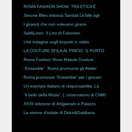
P/E 2027
ROMA FASHION SHOW: TRA ETICA E
HAUTE COUTURE
Simone Biles indossa Sandali LeSille agli
ESPY Awards 2026
I girasoli che non volevano girarsi
Salt&Linen. Il Lino di Falconeri
Una indagine sugli acquisti in saldo.
LA COUTURE SFILA AL PINCIO. IL PUNTO
CON ALESSANDRO ONORATO E
Rome Fashion Show #Haute Couture.
ROBERTA ANGELILLI
“Ensamble”. Roma promuove gli Atelier
Storici
Roma promuove “Ensamble” per i giovani
Un esempio italiano di responsabilità. La
Rete Slow Fiber
“Il bello della Moda”. L’ osservatorio di CNMI
XXXII edizione di Artigianato e Palazzo
La visione d’estate di Dolce&Gabbana