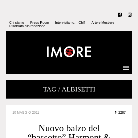
Chi siamo
Press Room
Intervistiamo… Chi?
Arte e Mestiere
Riservato alla redazione
TAG / ALBISETTI
10 MAGGIO 2011
2287
Nuovo balzo del
“bassotto” Harmont &