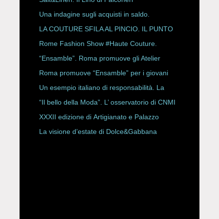
Una indagine sugli acquisti in saldo.
LA COUTURE SFILA AL PINCIO. IL PUNTO
CON ALESSANDRO ONORATO E
Rome Fashion Show #Haute Couture.
ROBERTA ANGELILLI
“Ensamble”. Roma promuove gli Atelier
Storici
Roma promuove “Ensamble” per i giovani
Un esempio italiano di responsabilità. La
Rete Slow Fiber
“Il bello della Moda”. L’ osservatorio di CNMI
XXXII edizione di Artigianato e Palazzo
La visione d’estate di Dolce&Gabbana