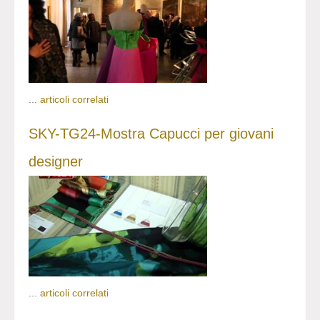
...
articoli correlati
SKY-TG24-Mostra Capucci per giovani
designer
...
articoli correlati