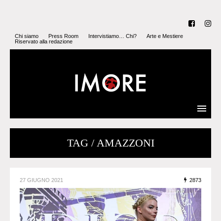
Chi siamo
Press Room
Intervistiamo… Chi?
Arte e Mestiere
Riservato alla redazione
TAG / AMAZZONI
27 GIUGNO 2021
2873