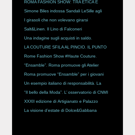
P/E 2027
ROMA FASHION SHOW: TRA ETICA E
HAUTE COUTURE
Simone Biles indossa Sandali LeSille agli
ESPY Awards 2026
I girasoli che non volevano girarsi
Salt&Linen. Il Lino di Falconeri
Una indagine sugli acquisti in saldo.
LA COUTURE SFILA AL PINCIO. IL PUNTO
CON ALESSANDRO ONORATO E
Rome Fashion Show #Haute Couture.
ROBERTA ANGELILLI
“Ensamble”. Roma promuove gli Atelier
Storici
Roma promuove “Ensamble” per i giovani
Un esempio italiano di responsabilità. La
Rete Slow Fiber
“Il bello della Moda”. L’ osservatorio di CNMI
XXXII edizione di Artigianato e Palazzo
La visione d’estate di Dolce&Gabbana