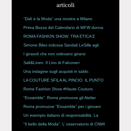
articoli
“Dalì e la Moda” una mostra a Milano
Prima Bozza del Calendario di MFW donna
P/E 2027
ROMA FASHION SHOW: TRA ETICA E
HAUTE COUTURE
Simone Biles indossa Sandali LeSille agli
ESPY Awards 2026
I girasoli che non volevano girarsi
Salt&Linen. Il Lino di Falconeri
Una indagine sugli acquisti in saldo.
LA COUTURE SFILA AL PINCIO. IL PUNTO
CON ALESSANDRO ONORATO E
Rome Fashion Show #Haute Couture.
ROBERTA ANGELILLI
“Ensamble”. Roma promuove gli Atelier
Storici
Roma promuove “Ensamble” per i giovani
Un esempio italiano di responsabilità. La
Rete Slow Fiber
“Il bello della Moda”. L’ osservatorio di CNMI