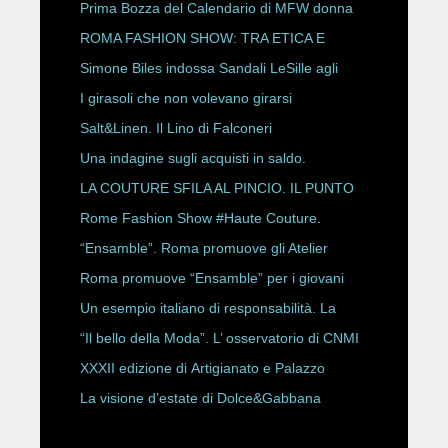
Prima Bozza del Calendario di MFW donna
P/E 2027
ROMA FASHION SHOW: TRA ETICA E
HAUTE COUTURE
Simone Biles indossa Sandali LeSille agli
ESPY Awards 2026
I girasoli che non volevano girarsi
Salt&Linen. Il Lino di Falconeri
Una indagine sugli acquisti in saldo.
LA COUTURE SFILA AL PINCIO. IL PUNTO
CON ALESSANDRO ONORATO E
Rome Fashion Show #Haute Couture.
ROBERTA ANGELILLI
“Ensamble”. Roma promuove gli Atelier
Storici
Roma promuove “Ensamble” per i giovani
Un esempio italiano di responsabilità. La
Rete Slow Fiber
“Il bello della Moda”. L’ osservatorio di CNMI
XXXII edizione di Artigianato e Palazzo
La visione d’estate di Dolce&Gabbana