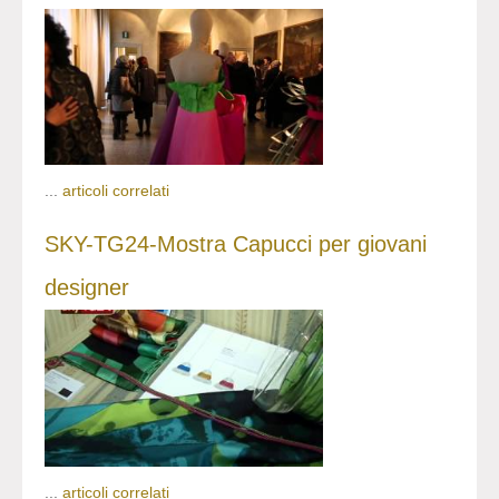
...
articoli correlati
SKY-TG24-Mostra Capucci per giovani
designer
...
articoli correlati