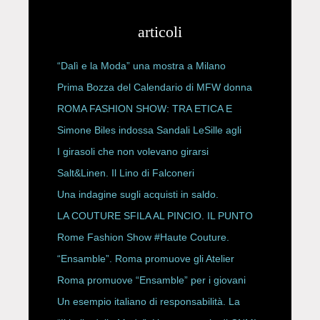
articoli
“Dalì e la Moda” una mostra a Milano
Prima Bozza del Calendario di MFW donna
P/E 2027
ROMA FASHION SHOW: TRA ETICA E
HAUTE COUTURE
Simone Biles indossa Sandali LeSille agli
ESPY Awards 2026
I girasoli che non volevano girarsi
Salt&Linen. Il Lino di Falconeri
Una indagine sugli acquisti in saldo.
LA COUTURE SFILA AL PINCIO. IL PUNTO
CON ALESSANDRO ONORATO E
Rome Fashion Show #Haute Couture.
ROBERTA ANGELILLI
“Ensamble”. Roma promuove gli Atelier
Storici
Roma promuove “Ensamble” per i giovani
Un esempio italiano di responsabilità. La