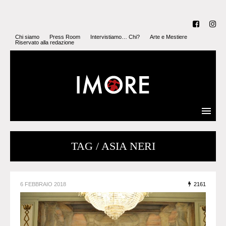
Chi siamo
Press Room
Intervistiamo… Chi?
Arte e Mestiere
Riservato alla redazione
TAG / ASIA NERI
6 FEBBRAIO 2018
2161