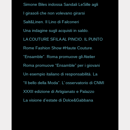
HAUTE COUTURE
Simone Biles indossa Sandali LeSille agli
ESPY Awards 2026
I girasoli che non volevano girarsi
Salt&Linen. Il Lino di Falconeri
Una indagine sugli acquisti in saldo.
LA COUTURE SFILA AL PINCIO. IL PUNTO
CON ALESSANDRO ONORATO E
Rome Fashion Show #Haute Couture.
ROBERTA ANGELILLI
“Ensamble”. Roma promuove gli Atelier
Storici
Roma promuove “Ensamble” per i giovani
Un esempio italiano di responsabilità. La
Rete Slow Fiber
“Il bello della Moda”. L’ osservatorio di CNMI
XXXII edizione di Artigianato e Palazzo
La visione d’estate di Dolce&Gabbana