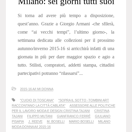
Milano: sei giorni tutti suoi
Si torna ad avere più tempo a disposizione,
quest’anno. Grazie a Giorgio Armani -che sfilerà,
come “ai vecchi tempi”, l’ultimo giorno-, la
settimana dedicata alle collezioni per il prossimo
autunno/inverno 2015-16 si arricchirà infatti di una
giornata in più per dare maggior spazio e agio a
tutto. Stilisti, compratori, addetti stampa, cittadini
partecipativi potranno “rilassarsi”...
2015-16 A/I MI DONNA
"CUOIO DI TOSCANA"
"SOPRA IL SOTTO -TOMBINI ART
RACCONTANO LA CITTÀ CABLATA"
ASSESSORE ALLE POLITICHE
PER IL LAVORO MODA E DESIGN CRISTINA TAJANI
CRISTINA
TAJANI
FILIPPO MUTANI
GIANFRANCO FERRÉ
GIULIANO
PISAPIA
J. REEVE
M. BOSELLI
MARIO BOSELLI
MILANO
MODA DONNA A/I 2015-16